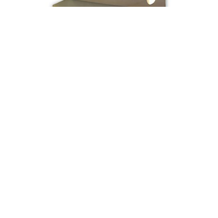
AD NOTAM
AD NOTAM LIGHTED MIRROR
Anche se non vi serve la tv nello specchio, ma desiderate un
elegante e comoda specchiera con luci integrate nel vetro,
AD NOTAM ha la soluzione ideale.