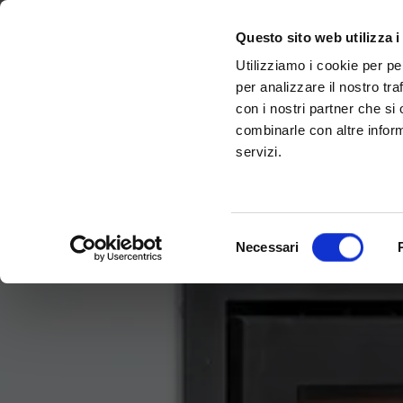
Scopri Taleo:
Gammalta amplia l'offerta com tre nuovi brand:
l'antenna che rivoluziona la connettività ma
Sonance, 
Questo sito web utilizza i
Utilizziamo i cookie per pe
per analizzare il nostro tra
con i nostri partner che si
combinarle con altre inform
servizi.
Selezione
Necessari
del
consenso