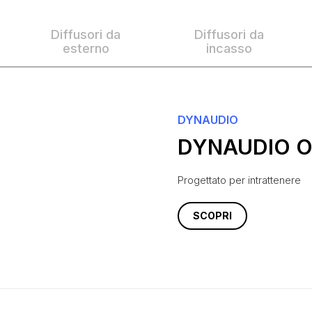
Diffusori da
Diffusori da
esterno
incasso
DYNAUDIO
DYNAUDIO 
Progettato per intrattenere
SCOPRI