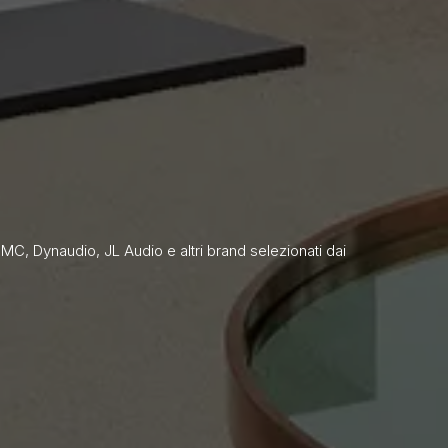
i PMC, Dynaudio, JL Audio e altri brand selezionati dai