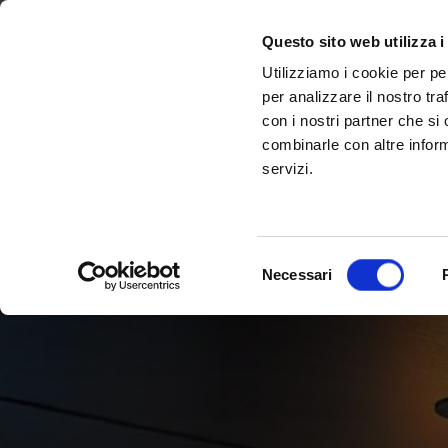
Scopri Taleo:
Gammalta amplia l'offerta com tre nuovi brand:
l'antenna che rivoluziona la connettività ma
Sonance, 
Questo sito web utilizza i
Utilizziamo i cookie per pe
per analizzare il nostro tra
con i nostri partner che si
combinarle con altre inform
servizi.
Selezione
Necessari
del
consenso