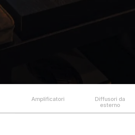
Amplificatori
Diffusori da
esterno