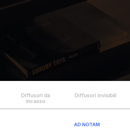
Diffusori da
Diffusori invisibili
incasso
AD NOTAM