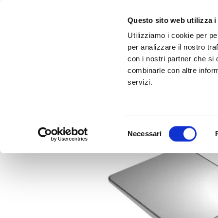
Questo sito web utilizza i
Utilizziamo i cookie per pe
per analizzare il nostro tra
con i nostri partner che si
combinarle con altre inform
servizi.
Scopri Taleo:
Gammalta amplia l'offerta com tre nuovi brand:
l'antenna che rivoluziona la connettività ma
Sonance, 
Selezione
Necessari
del
consenso