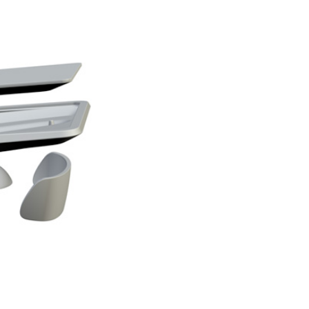
Materiale del corpo: Fibra di vetr
Verniciabile: Sì