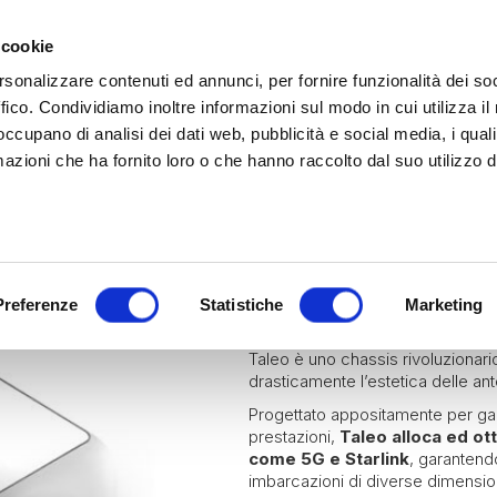
 cookie
rsonalizzare contenuti ed annunci, per fornire funzionalità dei so
ffico. Condividiamo inoltre informazioni sul modo in cui utilizza il 
 occupano di analisi dei dati web, pubblicità e social media, i qual
azioni che ha fornito loro o che hanno raccolto dal suo utilizzo d
rina | Gammalta Exclusive Distributor
James Loudspeaker e IPORT
| Scoprili adesso
Marine
Hydra Monaco
Antenn
TALEO
Preferenze
Statistiche
Marketing
Taleo è uno chassis rivoluzionari
drasticamente l’estetica delle ant
Progettato appositamente per gara
prestazioni,
Taleo alloca ed ot
come 5G e Starlink
, garantend
imbarcazioni di diverse dimensio