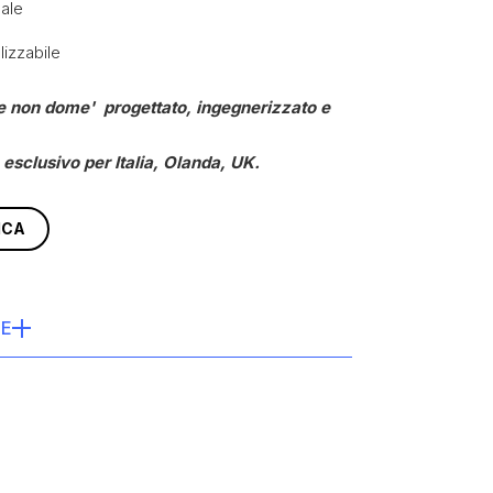
ale
izzabile
me non dome' progettato, ingegnerizzato e
esclusivo per Italia, Olanda, UK.
ICA
HE
ntellian
ss,Poyinting, Saila-Wave