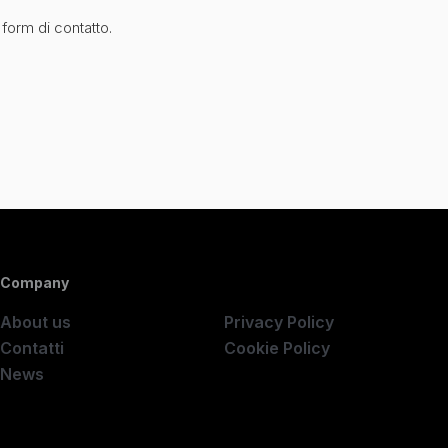
 form di contatto.
Company
Company
About us
Privacy Policy
Contatti
Cookie Policy
News