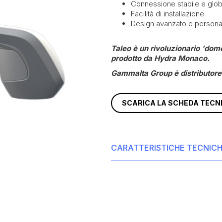
Connessione stabile e glob
Facilità di installazione
Design avanzato e personal
Taleo è un rivoluzionario 'do
prodotto da Hydra Monaco.
Gammalta Group è distributore 
SCARICA LA SCHEDA TECN
CARATTERISTICHE TECNIC
Peso - senza Starlink e 5G: 8 kg
Peso - con Starlink: 12 kg
Adattabilità di base: KVH, Seatel, I
Compatibilità 5G: Peplink, Taogla