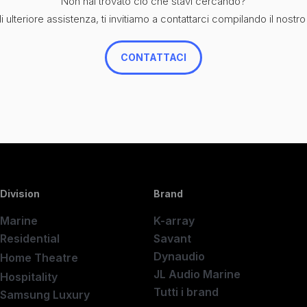
Non hai trovato ciò che stavi cercando?
 ulteriore assistenza, ti invitiamo a contattarci compilando il nostro
CONTATTACI
Division
Brand
Marine
K-array
Residential
Savant
Dynaudio
Home Theatre
New
JL Audio Marine
Hospitality
Tutti i brand
Samsung Luxury