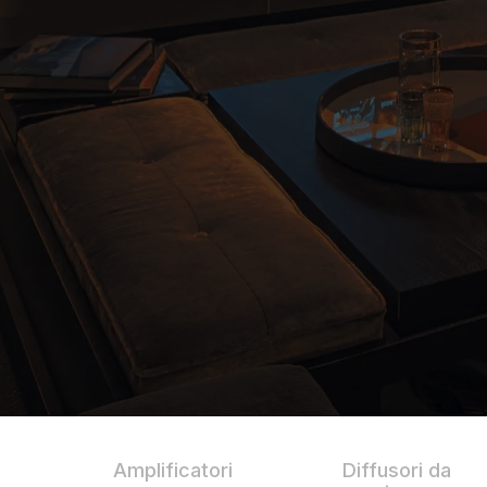
HOSPITALITY
SAMSUNG LUXURY
BRAND
ABOUT US
CONTATTI
Amplificatori
Diffusori da