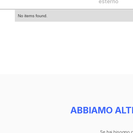
esterno
No items found.
ABBIAMO ALT
Se hai bisogno di