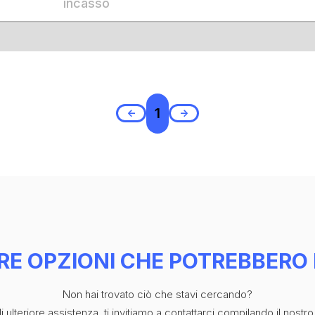
incasso
1
<-
->
RE OPZIONI CHE POTREBBERO 
Non hai trovato ciò che stavi cercando?
 ulteriore assistenza, ti invitiamo a contattarci compilando il nostro