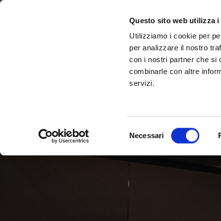
Scopri Taleo:
Gammalta amplia l'offerta com tre nuovi brand:
l'antenna che rivoluziona la connettività ma
Sonance, 
Questo sito web utilizza i
Utilizziamo i cookie per pe
per analizzare il nostro tra
con i nostri partner che si
combinarle con altre inform
servizi.
Selezione
Necessari
del
consenso