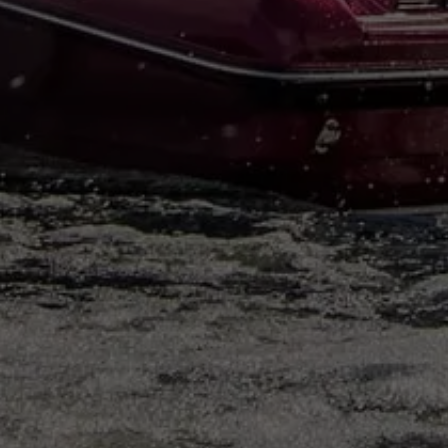
RESIDENTIAL
HOME THEATRE
HOSPITALITY
SAMSUNG LUXURY
BRAND
ABOUT US
CONTATTI