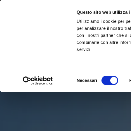
Scopri Taleo:
Gammalta amplia l'offerta com tre nuovi brand:
l'antenna che rivoluziona la connettività ma
Sonance, 
Questo sito web utilizza i
Utilizziamo i cookie per pe
per analizzare il nostro tra
con i nostri partner che si
combinarle con altre inform
servizi.
Selezione
Necessari
del
consenso