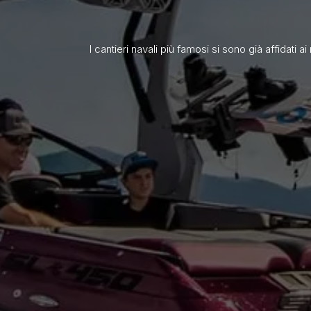
I cantieri navali più famosi si sono già affidati
MARINE