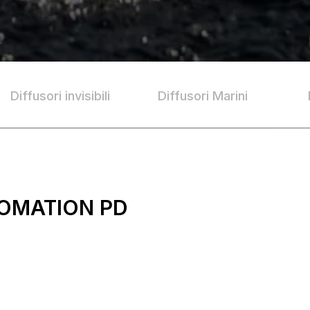
Diffusori invisibili
Diffusori Marini
OMATION PD