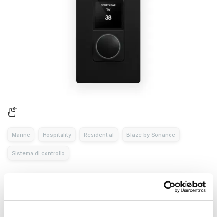
Marine
Hospitality
Residential
Blaze by Sonance
Sistema di controllo
WALL-S1 US
Wall-S1 US è la versione nordamericana del controller single-
zone PowerZone™ Connect. Alimentato tramite PoE, consente