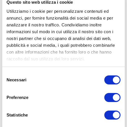
Questo sito web utilizza i cookie
controllo locale di volume e sorgente per una singola zona
audio.
Utilizziamo i cookie per personalizzare contenuti ed
annunci, per fornire funzionalità dei social media e per
Il design compatto con encoder rotativo e display LCD
garantisce utilizzo intuitivo in ambienti commerciali. È
analizzare il nostro traffico. Condividiamo inoltre
configurabile via rete e supporta integrazione con
informazioni sul modo in cui utilizza il nostro sito con i
amplificatori Connect per installazioni distribuite.
nostri partner che si occupano di analisi dei dati web,
pubblicità e social media, i quali potrebbero combinarle
con altre informazioni che ha fornito loro o che hanno
SCARICA LA SCHEDA TECNICA
raccolto dal suo utilizzo dei loro servizi.
Selezione
CARATTERISTICHE TECNICHE
Necessari
del
consenso
Tipologia:
Controller da parete single-zone
Preferenze
Alimentazione:
PoE
INFORMAZIONI AGGIUNTIVE
Zone controllabili:
1
Funzioni:
Volume, selezione sorgente
Statistiche
Display:
LCD
Compatibilità:
PowerZone™ Connect
Installazione:
Standard US wall box
Finiture disponibili:
Bianco / Nero
Rete:
DHCP / IP statico