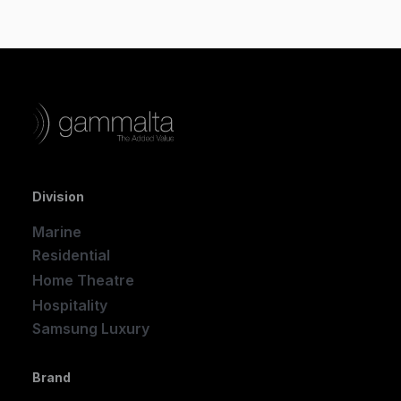
Division
Marine
Residential
Home Theatre
New
Hospitality
Samsung Luxury
Brand