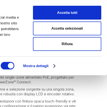
Accetta tutti
cial media e
nostro sito
Accetta selezionati
i potrebbero
ei loro
Rifiuta
Blaze by Sonance
Sistema di controllo
Mostra dettagli
ete single-zone alimentato PoE, progettato per
PowerZone™ Connect.
lume e selezione sorgente su una singola zona,
 e robusta con display LCD e encoder rotativo.
estazioni con finitura opaca touch-friendly e viti
a configurazione e il pairing avvengono via rete,