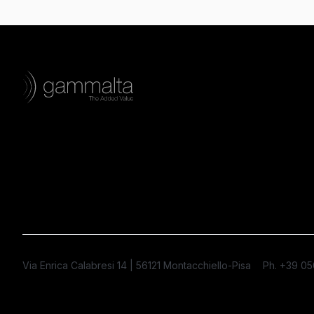
Via Enrica Calabresi 14 | 56121 Montacchiello-Pisa
Ph. +39 0