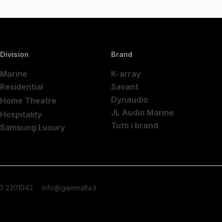
Division
Brand
Marine
K-array
Residential
Savant
Dynaudio
Home Theatre
New
JL Audio Marine
Hospitality
Tutti i brand
Samsung Luxury
50 2201042
info@gammalta.it