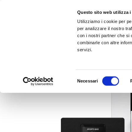
Questo sito web utilizza i
Utilizziamo i cookie per pe
per analizzare il nostro tra
con i nostri partner che si
combinarle con altre inform
servizi.
Scopri Taleo:
Gammalta amplia l'offerta com tre nuovi brand:
l'antenna che rivoluziona la connettività ma
Sonance, 
Selezione
Necessari
del
consenso