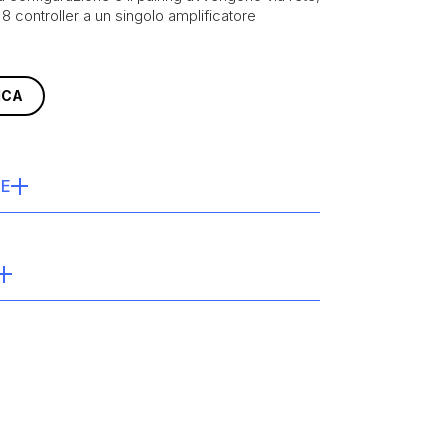
 8 controller a un singolo amplificatore
ICA
HE
e single-zone
orgente
onnect
ll box
Nero
ifre