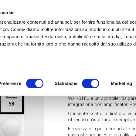
 cookie
rsonalizzare contenuti ed annunci, per fornire funzionalità dei so
ffico. Condividiamo inoltre informazioni sul modo in cui utilizza il 
 occupano di analisi dei dati web, pubblicità e social media, i qual
azioni che ha fornito loro o che hanno raccolto dal suo utilizzo d
rina | Gammalta Exclusive Distributor
James Loudspeaker e IPORT
| Scoprili adesso
Marine
Hospitality
Residential
WALL-S1 EU
Preferenze
Statistiche
Marketing
Wall-S1 EU è un controller da par
integrazione con amplificatori 
Consente controllo diretto di vo
offrendo un’interfaccia semplice
È realizzato in polimero ad alte pr
nascoste per un’estetica pulita. L