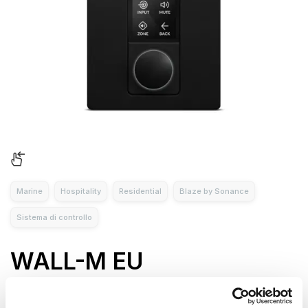
Marine
Hospitality
Residential
Blaze by Sonance
Sistema di controllo
WALL-M EU
Wall-M EU è un wall controller multi-zona alimentato PoE
progettato per l’integrazione con amplificatori PowerZone™