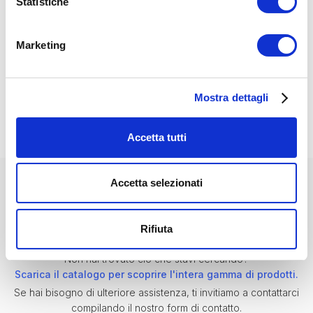
Statistiche
INFORMAZIONI AGGIUNTIVE
Zone controllabili:
Fino a 8
Funzioni:
Selezione sorgente, volume, mute
Display:
LCD a colori personalizzabile
Compatibilità:
Amplificatori PowerZone™ Connect
Marketing
Installazione:
Standard EU wall box
Modalità controllo:
Singola o multi-zona
Montaggio opzionale:
DIN rail
Finiture disponibili:
Bianco (RAL 9003) / Nero (RAL 9005)
Rete:
DHCP e IP statico supportati
Applicazioni:
Hospitality, retail, corporate
Mostra dettagli
Accetta tutti
Accetta selezionati
ABBIAMO ALTRE OPZIONI CHE POTREBBERO
Rifiuta
INTERESSARTI
Non hai trovato ciò che stavi cercando?
Scarica il catalogo per scoprire l'intera gamma di prodotti.
Se hai bisogno di ulteriore assistenza, ti invitiamo a contattarci
compilando il nostro form di contatto.