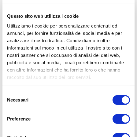
Connect. Consente controllo diretto di sorgente, volume e
mute fino a 8 zone audio, offrendo un’interfaccia utente
Questo sito web utilizza i cookie
moderna e altamente personalizzabile.
Il display a colori permette configurazione di temi grafici,
Utilizziamo i cookie per personalizzare contenuti ed
luminosità e retroilluminazione, mentre l’encoder rotativo
annunci, per fornire funzionalità dei social media e per
integrato garantisce navigazione intuitiva. L’installazione è
analizzare il nostro traffico. Condividiamo inoltre
semplificata tramite alimentazione PoE (IEEE 802.3af),
informazioni sul modo in cui utilizza il nostro sito con i
eliminando alimentatori separati.
nostri partner che si occupano di analisi dei dati web,
Ideale per applicazioni hospitality, corporate e retail dove è
pubblicità e social media, i quali potrebbero combinarle
richiesta gestione locale multi-zona.
con altre informazioni che ha fornito loro o che hanno
raccolto dal suo utilizzo dei loro servizi.
SCARICA LA SCHEDA TECNICA
Selezione
Necessari
del
consenso
CARATTERISTICHE TECNICHE
Preferenze
Tipologia:
Controller da parete multi-zona
Alimentazione:
PoE (IEEE 802.3af)