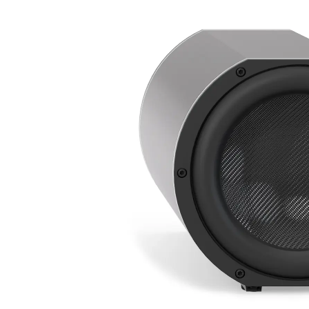
MARINE
RESIDENTIAL
HOME THEATRE
HOSPITALITY
SAMSUNG LUXURY
BRAND
ABOUT US