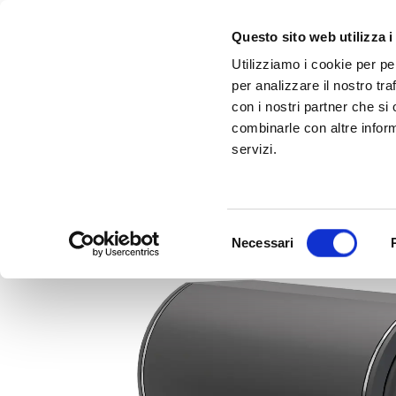
Questo sito web utilizza i
Utilizziamo i cookie per pe
per analizzare il nostro tra
con i nostri partner che si
combinarle con altre inform
servizi.
Scopri Taleo:
Gammalta amplia l'offerta com tre nuovi brand:
l'antenna che rivoluziona la connettività ma
Sonance, 
Selezione
Necessari
del
consenso