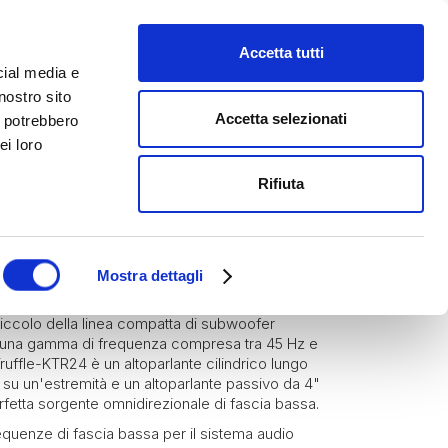
Accetta tutti
cial media e
nostro sito
Accetta selezionati
i potrebbero
ei loro
Rifiuta
K-Array
Sub woofers
R24
Mostra dettagli
 piccolo della linea compatta di subwoofer
ha una gamma di frequenza compresa tra 45 Hz e
ruffle-KTR24 è un altoparlante cilindrico lungo
" su un'estremità e un altoparlante passivo da 4"
erfetta sorgente omnidirezionale di fascia bassa.
quenze di fascia bassa per il sistema audio