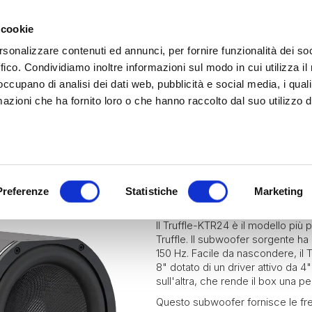
 cookie
rsonalizzare contenuti ed annunci, per fornire funzionalità dei so
ffico. Condividiamo inoltre informazioni sul modo in cui utilizza il 
 occupano di analisi dei dati web, pubblicità e social media, i qual
azioni che ha fornito loro o che hanno raccolto dal suo utilizzo d
rina | Gammalta Exclusive Distributor
James Loudspeaker e IPORT
| Scoprili adesso
Marine
Hospitality
Residential
TRUFFLE KT
Preferenze
Statistiche
Marketing
Il Truffle-KTR24 è il modello più
Truffle. Il subwoofer sorgente 
150 Hz. Facile da nascondere, il T
8" dotato di un driver attivo da 4
sull'altra, che rende il box una p
Questo subwoofer fornisce le fre