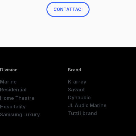
CONTATTACI
Division
Brand
Marine
K-array
Residential
Savant
Dynaudio
Home Theatre
New
JL Audio Marine
Hospitality
Tutti i brand
Samsung Luxury