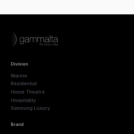
Division
Marine
Residential
Home Theatre
New
Hospitality
Samsung Luxury
Brand