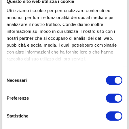
Questo sito web utilizza i cookie
È un ottimo modo per aggiungere una zona aggiuntiva di
Utilizziamo i cookie per personalizzare contenuti ed
audio di alta qualità a qualsiasi progetto Savant IP Audio.
annunci, per fornire funzionalità dei social media e per
IP Audio 1 ha capacità DSP migliorate con profili dei diffusori
analizzare il nostro traffico. Condividiamo inoltre
incorporati per i diffusori Savant e Artison, elevando
informazioni sul modo in cui utilizza il nostro sito con i
l'esperienza di ascolto.
nostri partner che si occupano di analisi dei dati web,
pubblicità e social media, i quali potrebbero combinarle
con altre informazioni che ha fornito loro o che hanno
SCARICA LA SCHEDA TECNICA
raccolto dal suo utilizzo dei loro servizi.
Selezione
Necessari
del
CARATTERISTICHE TECNICHE
consenso
Preferenze
• Has Host capabilities
• Enables 2 zones of audio switching: 1 zone of amplification at
INFORMAZIONI AGGIUNTIVE
125 watts per channel and 1 zone of pre-amp output (RCA)
Statistiche
• DSP presets for Savant speakers
NOTA: questo prodotto viene fornito con la funzionalità Savant