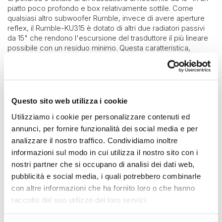
piatto poco profondo e box relativamente sottile. Come
qualsiasi altro subwoofer Rumble, invece di avere aperture
reflex, il Rumble-KU315 è dotato di altri due radiatori passivi
da 15" che rendono l'escursione del trasduttore il più lineare
possibile con un residuo minimo. Questa caratteristica,
insieme alla qualità dei materiali durevoli e l'aggiornamento al
connettore SpeakOn NL4, rende il Rumble-KU315 resistente
alle condizioni atmosferiche difficili e adatto per installazioni
esterne e Marine.
Questo sito web utilizza i cookie
Richiamando i preset dedicati, gli amplificatori K-array
Kommander-KA sono la migliore elettronica per gestire
Utilizziamo i cookie per personalizzare contenuti ed
qualsiasi subwoofer Rumble , in grado di bilanciare
annunci, per fornire funzionalità dei social media e per
perfettamente tutte le impostazioni necessarie per
analizzare il nostro traffico. Condividiamo inoltre
l'abbinamento con qualsiasi diffusore medio-alto del
catalogo K-array, aiutando gli integratori a trovare soluzioni
informazioni sul modo in cui utilizza il nostro sito con i
complete nella stessa gamma di prodotti.
nostri partner che si occupano di analisi dei dati web,
pubblicità e social media, i quali potrebbero combinarle
Una combinazione di risposta in frequenza estesa con uscita
prodigiosa e un fattore di forma discreto rendono il Rumble-
con altre informazioni che ha fornito loro o che hanno
KU315 la soluzione ideale per progetti complessi di medio e
raccolto dal suo utilizzo dei loro servizi.
grande formato come club, lounge, teatri, cinema e
auditorium. Misurando 123 x 45 x 25 cm (48,4 x 17,7 x 9,8