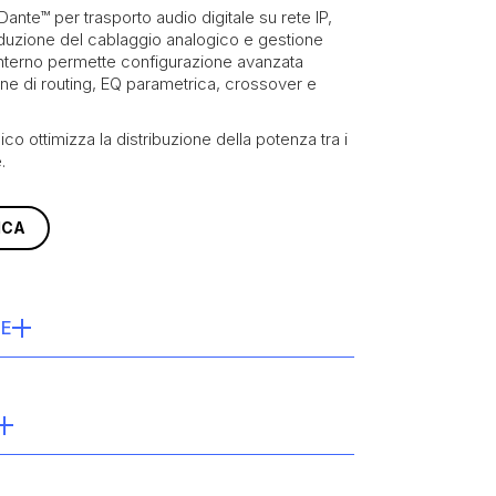
Dante™ per trasporto audio digitale su rete IP,
iduzione del cablaggio analogico e gestione
 interno permette configurazione avanzata
one di routing, EQ parametrica, crossover e
co ottimizza la distribuzione della potenza tra i
.
ICA
HE
:
3000 W
-Z: 4x750W @2/4Ω Hi-Z: 2x 1200W @70V
(SE)
SE) 2 x 1500 W (BTL)
SE) 2 x 1500 W (BTL)
one:
Classe D Pascal UMAC™