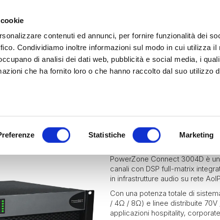
 cookie
rsonalizzare contenuti ed annunci, per fornire funzionalità dei so
ffico. Condividiamo inoltre informazioni sul modo in cui utilizza il 
 occupano di analisi dei dati web, pubblicità e social media, i qual
azioni che ha fornito loro o che hanno raccolto dal suo utilizzo d
rina | Gammalta Exclusive Distributor
James Loudspeaker e IPORT
| Scoprili adesso
Marine
Hospitality
Residential
POWERZONE
Preferenze
Statistiche
Marketing
PowerZone Connect 3004D è un am
canali con DSP full-matrix integra
in infrastrutture audio su rete AoIP
Con una potenza totale di sistem
/ 4Ω / 8Ω) e linee distribuite 70V
applicazioni hospitality, corporate