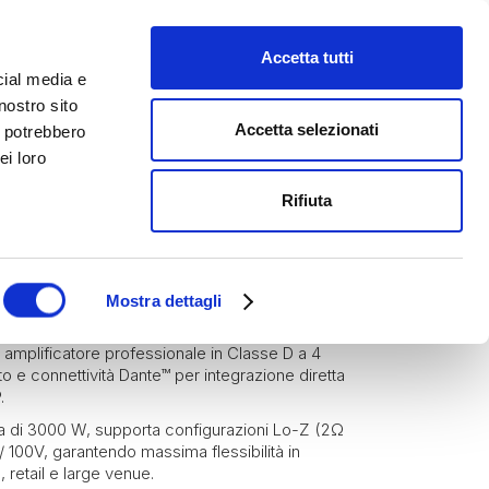
Accetta tutti
cial media e
nostro sito
Accetta selezionati
i potrebbero
ei loro
Rifiuta
Blaze by Sonance
Amplificatori
 CONNECT 3004D
Mostra dettagli
plificatore professionale in Classe D a 4
to e connettività Dante™ per integrazione diretta
.
a di 3000 W, supporta configurazioni Lo-Z (2Ω
 / 100V, garantendo massima flessibilità in
, retail e large venue.