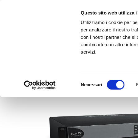
Questo sito web utilizza i
Utilizziamo i cookie per pe
per analizzare il nostro tra
con i nostri partner che si
combinarle con altre inform
servizi.
Scopri Taleo:
Gammalta amplia l'offerta com tre nuovi brand:
l'antenna che rivoluziona la connettività ma
Sonance, 
Selezione
Necessari
del
consenso