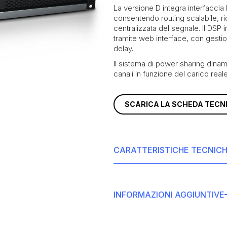
La versione D integra interfaccia 
consentendo routing scalabile, r
centralizzata del segnale. Il DSP
tramite web interface, con gesti
delay.
Il sistema di power sharing dinami
canali in funzione del carico reale
SCARICA LA SCHEDA TECN
CARATTERISTICHE TECNIC
Potenza totale di sistema
Configurazione canali:
Lo
INFORMAZIONI AGGIUNTIVE
Potenza @ 2Ω:
4 x 750 W 
Potenza @ 4Ω:
4 x 750 W (
Potenza @ 8Ω:
4 x 400 W (
Tecnologia di amplificazi