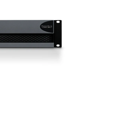
Potenza @ 70V:
2 x 1200 
Formato rack:
2U full-rack
Potenza @ 100V:
2 x 1500
Compatibilità impianti:
Lo
Power Sharing:
BTL
Interfaccia di configurazi
DSP integrato:
Full-matrix
Integrazione di rete:
Dante
Compatibilità Dante™:
Sì
Controllo remoto:
GPIO co
Wi-Fi integrato:
Sì
Certificazioni:
ErP, Energy 
Consumo energetico:
70
Accessori compatibili:
Rac
Dimensioni (L × A × P):
439
Peso:
7.4 kg