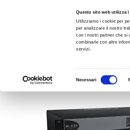
Questo sito web utilizza i
Utilizziamo i cookie per pe
per analizzare il nostro tra
con i nostri partner che si
combinarle con altre inform
servizi.
Scopri Taleo:
Gammalta amplia l'offerta com tre nuovi brand:
l'antenna che rivoluziona la connettività ma
Sonance, 
Selezione
Necessari
del
consenso