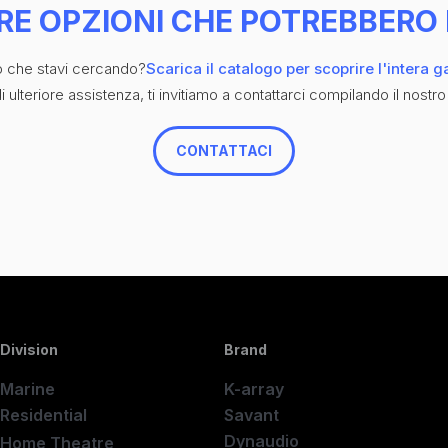
RE OPZIONI CHE POTREBBERO 
iò che stavi cercando?
Scarica il catalogo per scoprire l'intera 
 ulteriore assistenza, ti invitiamo a contattarci compilando il nostro
CONTATTACI
Division
Brand
Marine
K-array
Residential
Savant
Dynaudio
Home Theatre
New