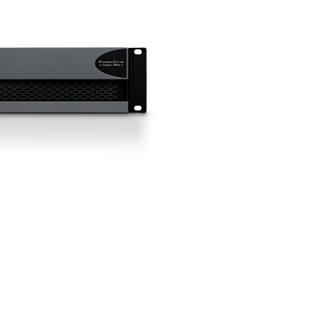
Peso:
7.4 kg