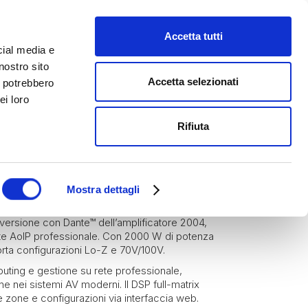
Accetta tutti
cial media e
nostro sito
Accetta selezionati
i potrebbero
ei loro
Rifiuta
Blaze by Sonance
Amplificatori
CONNECT 2004D
Mostra dettagli
rsione con Dante™ dell’amplificatore 2004,
ete AoIP professionale. Con 2000 W di potenza
pporta configurazioni Lo-Z e 70V/100V.
outing e gestione su rete professionale,
one nei sistemi AV moderni. Il DSP full-matrix
 zone e configurazioni via interfaccia web.