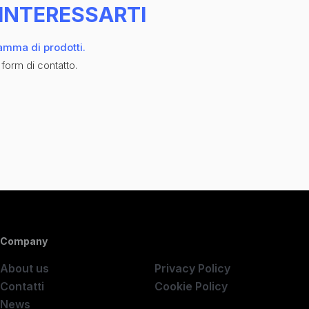
INTERESSARTI
gamma di prodotti.
 form di contatto.
Company
Company
About us
Privacy Policy
Contatti
Cookie Policy
News