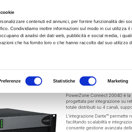
 cookie
rsonalizzare contenuti ed annunci, per fornire funzionalità dei so
ffico. Condividiamo inoltre informazioni sul modo in cui utilizza il 
 occupano di analisi dei dati web, pubblicità e social media, i qual
azioni che ha fornito loro o che hanno raccolto dal suo utilizzo d
rina | Gammalta Exclusive Distributor
James Loudspeaker e IPORT
| Scoprili adesso
Marine
Hospitality
Residential
POWERZONE 
Preferenze
Statistiche
Marketing
PowerZone Connect 2004D è la ve
progettata per integrazione su r
totale distribuiti su 4 canali, su
L’integrazione Dante™ permette r
facilitando scalabilità e integrazi
consente gestione avanzata delle