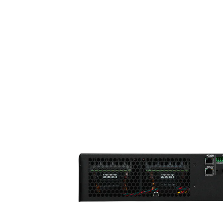
HOSPITALITY
SAMSUNG LUXURY
BRAND
ABOUT US
CONTATTI