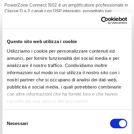
PowerZone Connect 1502 è un amplificatore professionale in
Classe D a 2 canali con DSP integrato, progettato per
applicazioni che richiedono elevata potenza e massima
flessibilità di configurazione.
Con una potenza totale di sistema di 1500 W, supporta
configurazioni Lo-Z (2Ω / 4Ω / 8Ω) e linee distribuite 70V /
Questo sito web utilizza i cookie
100V, consentendo installazioni ad alta densità di diffusori o
pilotaggio di subwoofer e cluster ad elevata richiesta
Utilizziamo i cookie per personalizzare contenuti ed
energetica.
annunci, per fornire funzionalità dei social media e per
Il power sharing dinamico permette l’allocazione intelligente
analizzare il nostro traffico. Condividiamo inoltre
della potenza tra i canali, ottimizzando le prestazioni in base al
informazioni sul modo in cui utilizza il nostro sito con i
carico reale dell’impianto. Il DSP full-matrix integrato consente
nostri partner che si occupano di analisi dei dati web,
routing, equalizzazione, delay e gestione avanzata delle zone
pubblicità e social media, i quali potrebbero combinarle
tramite interfaccia web integrata.
con altre informazioni che ha fornito loro o che hanno
Basato su tecnologia Pascal UMAC™, garantisce elevata
raccolto dal suo utilizzo dei loro servizi.
efficienza, stabilità termica e affidabilità in funzionamento
continuo in ambienti commerciali, corporate, hospitality e
installazioni professionali di grande scala.
Selezione
Necessari
del
consenso
SCARICA LA SCHEDA TECNICA