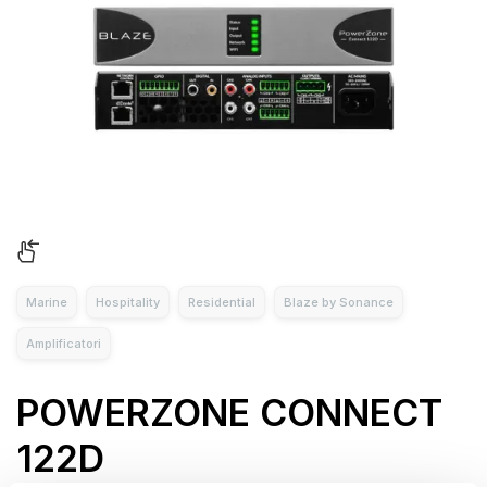
Marine
Hospitality
Residential
Blaze by Sonance
Amplificatori
POWERZONE CONNECT
122D