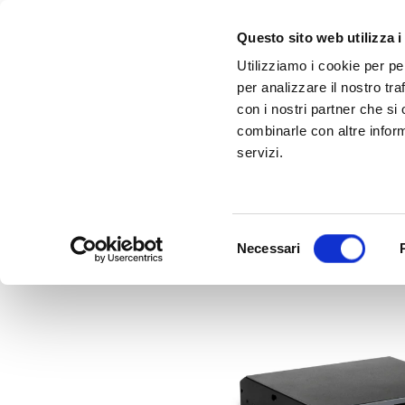
Questo sito web utilizza i
Utilizziamo i cookie per pe
per analizzare il nostro tra
con i nostri partner che si
combinarle con altre inform
servizi.
Scopri Taleo:
Gammalta amplia l'offerta com tre nuovi brand:
l'antenna che rivoluziona la connettività ma
Sonance, 
Selezione
Necessari
del
consenso