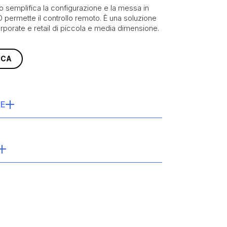
to semplifica la configurazione e la messa in
O permette il controllo remoto. È una soluzione
orporate e retail di piccola e media dimensione.
ICA
HE
25 W
 2x60W @4/8Ω Hi-Z: 1x 125W @70/100V
one:
Classe D Pascal UMAC™
-Z (4Ω / 8Ω) e linee 70V / 100V
face via Wi-Fi
r volume e standby
P ed Energy Star, certificazione UL