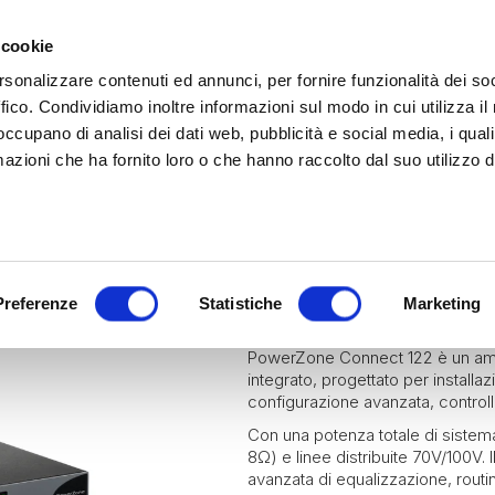
 cookie
rsonalizzare contenuti ed annunci, per fornire funzionalità dei so
ffico. Condividiamo inoltre informazioni sul modo in cui utilizza il 
 occupano di analisi dei dati web, pubblicità e social media, i qual
azioni che ha fornito loro o che hanno raccolto dal suo utilizzo d
rina | Gammalta Exclusive Distributor
James Loudspeaker e IPORT
| Scoprili adesso
Marine
Hospitality
Residential
POWERZONE 
Preferenze
Statistiche
Marketing
PowerZone Connect 122 è un ampl
integrato, progettato per installa
configurazione avanzata, control
Con una potenza totale di sistem
8Ω) e linee distribuite 70V/100V. 
avanzata di equalizzazione, routi