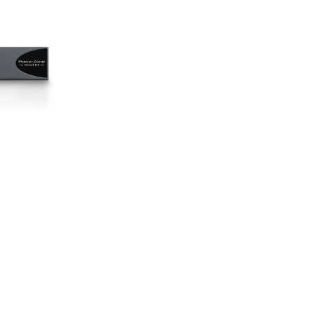
Consumo energetico:
75 W
Accessori compatibili:
Rac
Compatibilità Dante:
No
PowerZone Connect Access
Dimensioni (L × A × P):
220.98
Peso:
2.0 kg