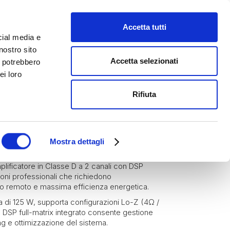
Accetta tutti
cial media e
nostro sito
Accetta selezionati
i potrebbero
ei loro
Rifiuta
Blaze by Sonance
Amplificatori
CONNECT 122
Mostra dettagli
ificatore in Classe D a 2 canali con DSP
zioni professionali che richiedono
lo remoto e massima efficienza energetica.
a di 125 W, supporta configurazioni Lo-Z (4Ω /
Il DSP full-matrix integrato consente gestione
ng e ottimizzazione del sistema.