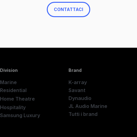
CONTATTACI
Division
Brand
Marine
K-array
Residential
Savant
Dynaudio
Home Theatre
New
JL Audio Marine
Hospitality
Tutti i brand
Samsung Luxury