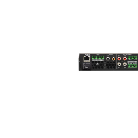
MARINE
RESIDENTIAL
HOME THEATRE
HOSPITALITY
SAMSUNG LUXURY
BRAND
ABOUT US