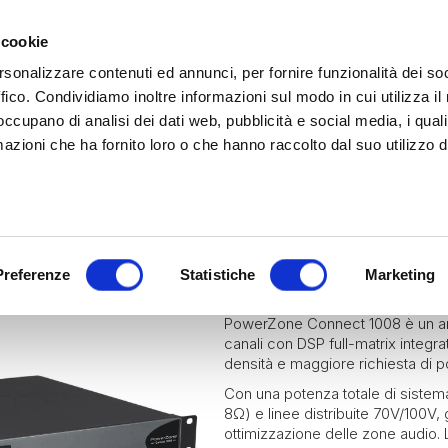
 cookie
rsonalizzare contenuti ed annunci, per fornire funzionalità dei so
ffico. Condividiamo inoltre informazioni sul modo in cui utilizza il 
 occupano di analisi dei dati web, pubblicità e social media, i qual
azioni che ha fornito loro o che hanno raccolto dal suo utilizzo d
rina | Gammalta Exclusive Distributor
James Loudspeaker e IPORT
| Scoprili adesso
Marine
Hospitality
Residential
POWERZONE 
Preferenze
Statistiche
Marketing
PowerZone Connect 1008 è un amp
canali con DSP full-matrix integrat
densità e maggiore richiesta di p
Con una potenza totale di sistem
8Ω) e linee distribuite 70V/100V, 
ottimizzazione delle zone audio. 