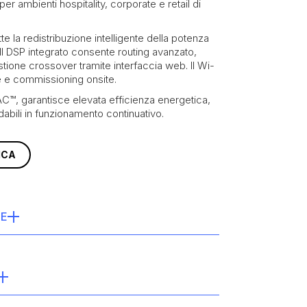
er ambienti hospitality, corporate e retail di
e la redistribuzione intelligente della potenza
. Il DSP integrato consente routing avanzato,
tione crossover tramite interfaccia web. Il Wi-
ne e commissioning onsite.
™, garantisce elevata efficienza energetica,
idabili in funzionamento continuativo.
ICA
HE
:
1000 W
-Z: 8x125W @4/8Ω Hi-Z: 4x 250W @70/100V