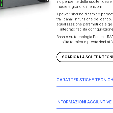
indipendente delle uscite, ideale p
medie e grandi dimensioni.
Il power sharing dinamico permett
tra i canali in funzione del carico
equalizzazione parametrica e ges
Fi integrato facilita configurazio
Basato su tecnologia Pascal UMAC
stabilità termica e prestazioni aff
SCARICA LA SCHEDA TECN
CARATTERISTICHE TECNIC
Potenza totale di sistema
Configurazione canali:
Lo
INFORMAZIONI AGGIUNTIVE
Powersharing <= 4x 250W
Potenza @ 4Ω:
8 × 125 W