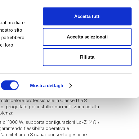
Accetta tutti
cial media e
nostro sito
Accetta selezionati
i potrebbero
ei loro
Rifiuta
Blaze by Sonance
Amplificatori
CONNECT 1008
Mostra dettagli
lificatore professionale in Classe D a 8
o, progettato per installazioni multi-zona ad alta
otenza.
a di 1000 W, supporta configurazioni Lo-Z (4Ω /
garantendo flessibilità operativa e
L’architettura a 8 canali consente gestione