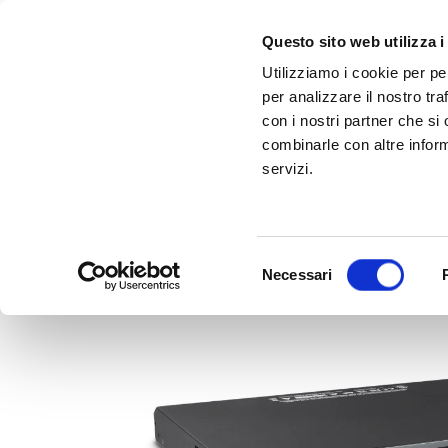
Questo sito web utilizza i
Utilizziamo i cookie per pe
per analizzare il nostro tra
con i nostri partner che si
combinarle con altre inform
servizi.
Scopri Taleo:
Gammalta amplia l'offerta com tre nuovi brand:
l'antenna che rivoluziona la connettività ma
Sonance, 
Selezione
Necessari
del
consenso