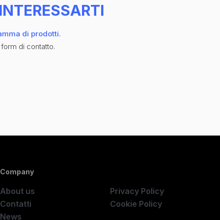
INTERESSARTI
gamma di prodotti.
 form di contatto.
Company
Company
About us
Privacy Policy
Contatti
Cookie Policy
News