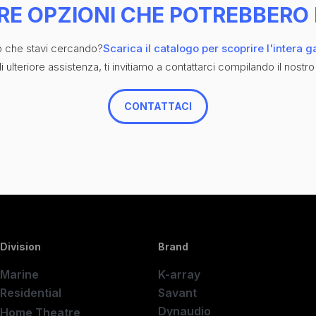
RE OPZIONI CHE POTREBBERO 
iò che stavi cercando?
Scarica il catalogo per scoprire l'intera 
 ulteriore assistenza, ti invitiamo a contattarci compilando il nostro
CONTATTACI
Division
Brand
Marine
K-array
Residential
Savant
Dynaudio
Home Theatre
New