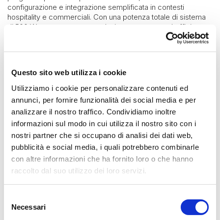
configurazione e integrazione semplificata in contesti
hospitality e commerciali. Con una potenza totale di sistema
di 500 W, rappresenta una soluzione compatta ed efficiente
per installazioni che richiedono performance costanti e
gestione ottimizzata dei carichi.
Il formato 1U full e half-rack consente un’installazione agevole
anche in spazi tecnici ridotti, mentre la distribuzione ibrida
Questo sito web utilizza i cookie
della potenza supporta sia configurazioni Lo-Z che Hi-Z
Utilizziamo i cookie per personalizzare contenuti ed
(70V/100V). La funzione di power sharing tra i canali di uscita
annunci, per fornire funzionalità dei social media e per
permette di adattare dinamicamente la potenza disponibile in
base alle esigenze dell’impianto.
analizzare il nostro traffico. Condividiamo inoltre
informazioni sul modo in cui utilizza il nostro sito con i
Basato sulla tecnologia Pascal UMAC™ in Classe D,
PowerZone 504 garantisce elevata efficienza energetica,
nostri partner che si occupano di analisi dei dati web,
stabilità operativa e affidabilità nel lungo periodo. L’interfaccia
pubblicità e social media, i quali potrebbero combinarle
con DIP switch posteriori facilita la configurazione e il blocco
con altre informazioni che ha fornito loro o che hanno
del guadagno, mentre la porta GPIO consente il controllo
raccolto dal suo utilizzo dei loro servizi.
remoto di volume e standby.
Una soluzione essenziale e robusta per sistemi audio
Selezione
distribuiti in ambienti corporate, retail e hospitality.
Necessari
del