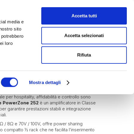
Accetta tutti
cial media e
nostro sito
Accetta selezionati
i potrebbero
ei loro
Rifiuta
Blaze by Sonance
Amplificatori
252
Mostra dettagli
e per hospitality, affidabilità e controllo sono
e PowerZone 252
è un amplificatore in Classe
er garantire prestazioni stabili e integrazione
ali.
Ω / 8Ω e 70V / 100V, offre power sharing
mato compatto ½ rack che ne facilita l’inserimento