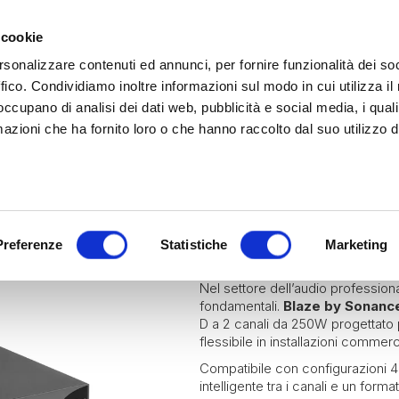
 cookie
rsonalizzare contenuti ed annunci, per fornire funzionalità dei so
ffico. Condividiamo inoltre informazioni sul modo in cui utilizza il 
 occupano di analisi dei dati web, pubblicità e social media, i qual
azioni che ha fornito loro o che hanno raccolto dal suo utilizzo d
rina | Gammalta Exclusive Distributor
James Loudspeaker e IPORT
| Scoprili adesso
Marine
Hospitality
Residential
POWERZONE 
Preferenze
Statistiche
Marketing
Nel settore dell’audio professional
fondamentali.
Blaze by Sonanc
D a 2 canali da 250W progettato p
flessibile in installazioni commerci
Compatibile con configurazioni 4
intelligente tra i canali e un for