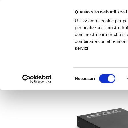
Questo sito web utilizza i
Utilizziamo i cookie per pe
per analizzare il nostro tra
con i nostri partner che si
combinarle con altre inform
servizi.
Scopri Taleo:
Gammalta amplia l'offerta com tre nuovi brand:
l'antenna che rivoluziona la connettività ma
Sonance, 
Selezione
Necessari
del
consenso