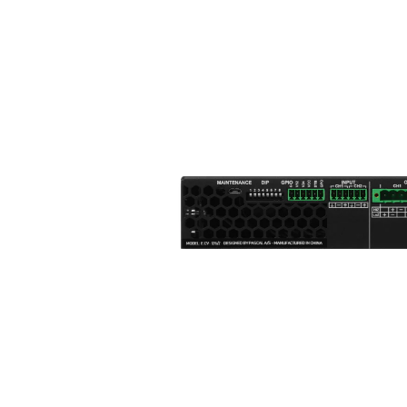
MARINE
RESIDENTIAL
HOME THEATRE
HOSPITALITY
SAMSUNG LUXURY
BRAND
ABOUT US