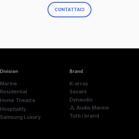
CONTATTACI
Division
Brand
Marine
K-array
Residential
Savant
Dynaudio
Home Theatre
New
JL Audio Marine
Hospitality
Tutti i brand
Samsung Luxury