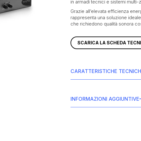
in armadi tecnici e sistemi multi-
Grazie all’elevata efficienza ener
rappresenta una soluzione ideale p
che richiedono qualità sonora cos
SCARICA LA SCHEDA TECN
CARATTERISTICHE TECNIC
Potenza totale sistema:
250W
Potenza @ 4Ω:
2 x 125W
INFORMAZIONI AGGIUNTIVE
Potenza @ 8Ω:
2 x 125W
Potenza @ 70V:
2 x 175W
Potenza @ 100V:
2 x 125W
SKU | Color:
UBX-888-015 (Power
Power Sharing:
<= 1 x 250 W
(UNI))
Consumo energetico:
75W
Dimensioni:
219.96 x 43.94 x 2
Peso:
1.9 kg