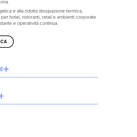
zona.
getica e alla ridotta dissipazione termica,
er hotel, ristoranti, retail e ambienti corporate
tante e operatività continua.
ICA
HE
Zone 252), UBX-888-001 (PowerZone 252
62.89 mm