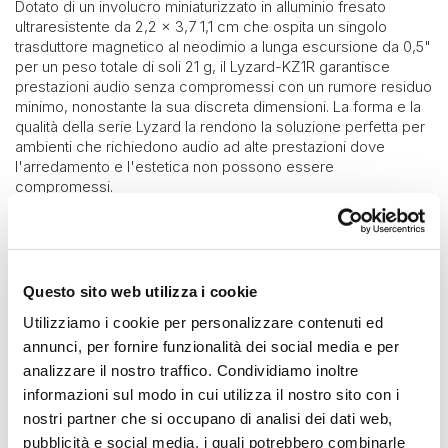
Dotato di un involucro miniaturizzato in alluminio fresato
ultraresistente da 2,2 x 3,7 1,1 cm che ospita un singolo
trasduttore magnetico al neodimio a lunga escursione da 0,5"
per un peso totale di soli 21 g, il Lyzard-KZ1R garantisce
prestazioni audio senza compromessi con un rumore residuo
minimo, nonostante la sua discreta dimensioni. La forma e la
qualità della serie Lyzard la rendono la soluzione perfetta per
ambienti che richiedono audio ad alte prestazioni dove
l'arredamento e l'estetica non possono essere
compromessi.
Lyzard-KZ1R è dotato di una clip a molla metallica per
l'installazione ad incasso a parete e un montaggio facile e
veloce.
Con una copertura orizzontale e verticale di 140° e una
Questo sito web utilizza i cookie
risposta in frequenza da 500 Hz fino a 18 kHz, KZ1 I fornisce
Utilizziamo i cookie per personalizzare contenuti ed
una riproduzione audio chiara e un'intelligibilità impeccabile
con un SPL di picco di 86 dB, una prestazione
annunci, per fornire funzionalità dei social media e per
impressionante per un altoparlante in miniatura.
analizzare il nostro traffico. Condividiamo inoltre
informazioni sul modo in cui utilizza il nostro sito con i
Per completare l'intera gamma di frequenze dei vostri sistemi
audio, gli altoparlanti Lyzard devono essere combinati con
nostri partner che si occupano di analisi dei dati web,
uno o più subwoofer Truffle o Rumble e pilotati da uno dei
pubblicità e social media, i quali potrebbero combinarle