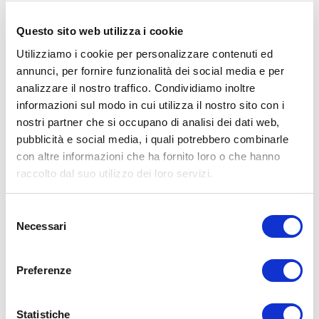
FRAME
Questo sito web utilizza i cookie
Una cornice multimediale contemporanea in legno massello
Utilizziamo i cookie per personalizzare contenuti ed
che permette a qualsiasi televisore di essere al centro della
scena, nascondendo il sistema di montaggio e il cablaggio.
annunci, per fornire funzionalità dei social media e per
analizzare il nostro traffico. Condividiamo inoltre
Edge Media Frame incornicia ad arte tutti i lati del display
informazioni sul modo in cui utilizza il nostro sito con i
trasformandosi nel tocco di classe in più degli home
entertainment.
nostri partner che si occupano di analisi dei dati web,
pubblicità e social media, i quali potrebbero combinarle
Disponibile in tre versioni e realizzato su misura in base alle
dimensioni del display.
con altre informazioni che ha fornito loro o che hanno
raccolto dal suo utilizzo dei loro servizi.
SCARICA LA SCHEDA TECNICA
Selezione
Necessari
del
consenso
CARATTERISTICHE TECNICHE
Preferenze
• Altezza: 7.25’’
Statistiche