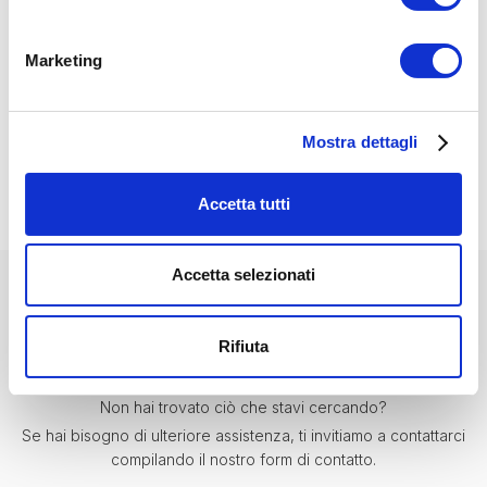
• Larghezza 43.75’’
INFORMAZIONI AGGIUNTIVE
• Peso: 22 Ibs
Marketing
Disponibile standard in Rovere chiaro, Noce scuro, Ciliegio,
• Fit Space: 18.25” (w) x 7” (h) x 2.75” (d)
Bianco venato, nero venato, bianco opaco, nero opaco,
• Materiale: acciaio verniciato a polvere
opzionalmente verniciato con qualsiasi altro colore
personalizzato.
Mostra dettagli
Accetta tutti
Accetta selezionati
ABBIAMO ALTRE OPZIONI CHE POTREBBERO
Rifiuta
INTERESSARTI
Non hai trovato ciò che stavi cercando?
Se hai bisogno di ulteriore assistenza, ti invitiamo a contattarci
compilando il nostro form di contatto.