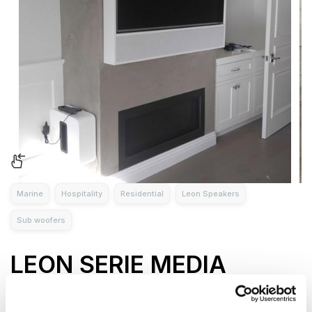
Marine
Hospitality
Residential
Leon Speakers
Sub woofers
LEON SERIE MEDIA
DECOR EDGE MEDIA