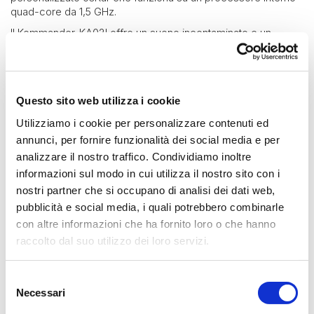
quad-core da 1,5 GHz.
Il Kommander-KA02I offre un suono incontaminato e un
controllo completo sugli altoparlanti collegati, sia come unità
di guida autonoma che in combinazione con altri amplificatori
K-array in applicazioni complesse ed esigenti. Inoltre il
sistema operativo Oscar implementa REST API per una facile
Questo sito web utilizza i cookie
integrazione con sistemi di controllo remoto di terze parti.
Utilizziamo i cookie per personalizzare contenuti ed
L'app mobile dedicata K-array Connect fornisce
un'interfaccia intuitiva per il controllo remoto dei parametri
annunci, per fornire funzionalità dei social media e per
principali del DSP e una facile configurazione del routing del
analizzare il nostro traffico. Condividiamo inoltre
segnale.
informazioni sul modo in cui utilizza il nostro sito con i
K-framework3 è il software di gestione e controllo dedicato a
nostri partner che si occupano di analisi dei dati web,
professionisti e operatori che cercano un potente strumento
pubblicità e social media, i quali potrebbero combinarle
per la progettazione di sistemi di altoparlanti e la messa a
con altre informazioni che ha fornito loro o che hanno
punto di un gran numero di unità su una rete LAN cablata.
raccolto dal suo utilizzo dei loro servizi.
Dante Ready, fino a 2IN-2OUT acquistando licenza su Dante
Controller, con la scheda opzionale IEB Pro è possibile
espandere i canali Dante fino a 8IN-8OUT
Selezione
Necessari
del
consenso