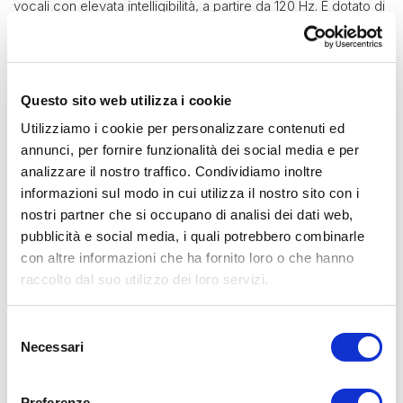
vocali con elevata intelligibilità, a partire da 120 Hz. È dotato di
un'impedenza selezionabile di 8Ω o 32Ω che consente un
utilizzo più semplice e miglior integrazione con altri
altoparlanti o amplificatori.
Questo sito web utilizza i cookie
Utilizziamo i cookie per personalizzare contenuti ed
SCARICA LA SCHEDA TECNICA
annunci, per fornire funzionalità dei social media e per
analizzare il nostro traffico. Condividiamo inoltre
informazioni sul modo in cui utilizza il nostro sito con i
nostri partner che si occupano di analisi dei dati web,
CARATTERISTICHE TECNICHE
pubblicità e social media, i quali potrebbero combinarle
con altre informazioni che ha fornito loro o che hanno
• Type: Line array
raccolto dal suo utilizzo dei loro servizi.
• Transducers: 8 x 4" neodymium magnet woofers
INFORMAZIONI AGGIUNTIVE
• Frequency Response: 120 Hz – 20 kHz (-6 dB) (1)
Selezione
Necessari
REGULATIONS
del
• Max SPL: 138 dB (peak) (2)
consenso
• IP Rating: IP64 (3)
• Rated Power: 1200 W
Preferenze
HANDLING AND FINISHES