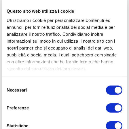
impegnativi.
Questo sito web utilizza i cookie
Gli amplificatori della serie MHD sono costruiti con
componenti di alta qualità e tecnologie all'avanguardia, per
Utilizziamo i cookie per personalizzare contenuti ed
garantire un suono cristallino e potente a bordo di barche e
annunci, per fornire funzionalità dei social media e per
imbarcazioni.
analizzare il nostro traffico. Condividiamo inoltre
Sono disponibili in diverse configurazioni di canali e potenze,
informazioni sul modo in cui utilizza il nostro sito con i
per soddisfare le esigenze di ogni tipo di sistema audio
nostri partner che si occupano di analisi dei dati web,
marino.
pubblicità e social media, i quali potrebbero combinarle
Gli amplificatori MHD di JL Audio sono anche dotati di
con altre informazioni che ha fornito loro o che hanno
protezioni contro cortocircuito, surriscaldamento,
raccolto dal suo utilizzo dei loro servizi.
sovraccarico e sottocarico, e sono certificati NMEA 2000 per
l'integrazione con i sistemi di rete marina.
Selezione
Necessari
del
consenso
CARATTERISTICHE TECNICHE
Preferenze
• Potenza nominale RMS: 100 watt x 4 canali a 2 ohm + 500
watt x 1 canale a 2 ohm, 75 watt x 4 canali a 4 ohm + 300 watt x
Statistiche
INFORMAZIONI AGGIUNTIVE