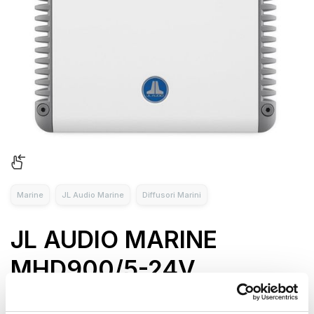
Marine
JL Audio Marine
Diffusori Marini
JL AUDIO MARINE
MHD900/5-24V
La linea di amplificatori marini MHD di JL Audio è progettata
per offrire prestazioni audio ad alta fedeltà in ambienti marini