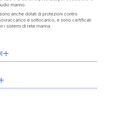
audio marino.
 sono anche dotati di protezioni contro
sovraccarico e sottocarico, e sono certificati
i sistemi di rete marina.
HE
x 4 canali a 2 ohm + 500 watt x 1 canale a 2
 300 watt x 1 canale a 4 ohm
kHz (+0, -1 dB) a 1 watt
nominale
, surriscaldamento, sovraccarico e sottocarico
 dB (ponderato A, a potenza nominale)
ntegrazione con i sistemi di rete marina.
 >150 / 50 Hz (canali 1-4) e >400 / 50 Hz (canale
x 64 mm x 200 mm