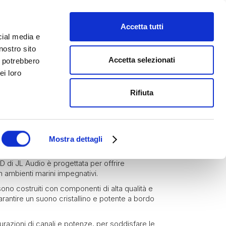
Accetta tutti
cial media e
nostro sito
Accetta selezionati
i potrebbero
ei loro
Rifiuta
ori Marini
RINE MHD900/5
Mostra dettagli
HD di JL Audio è progettata per offrire
in ambienti marini impegnativi.
sono costruiti con componenti di alta qualità e
arantire un suono cristallino e potente a bordo
urazioni di canali e potenze, per soddisfare le