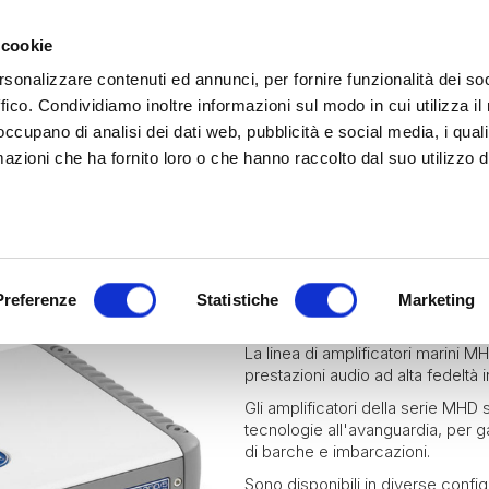
 cookie
rsonalizzare contenuti ed annunci, per fornire funzionalità dei so
ffico. Condividiamo inoltre informazioni sul modo in cui utilizza il 
 occupano di analisi dei dati web, pubblicità e social media, i qual
azioni che ha fornito loro o che hanno raccolto dal suo utilizzo d
rina | Gammalta Exclusive Distributor
James Loudspeaker e IPORT
| Scoprili adesso
Marine
JL Audio Marine
Diffus
JL AUDIO MA
Preferenze
Statistiche
Marketing
La linea di amplificatori marini M
prestazioni audio ad alta fedeltà 
Gli amplificatori della serie MHD 
tecnologie all'avanguardia, per g
di barche e imbarcazioni.
Sono disponibili in diverse config