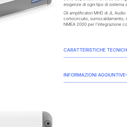
esigenze di ogni tipo di sistema 
Gli amplificatori MHD di JL Audio
cortocircuito, surriscaldamento, 
NMEA 2000 per l'integrazione con 
CARATTERISTICHE TECNIC
• Potenza nominale RMS: 100 watt 
ohm, 75 watt x 4 canali a 4 ohm +
INFORMAZIONI AGGIUNTIVE
• Risposta in frequenza: 5 Hz - 30 
• THD+N a 1 kHz: <1% a potenza 
• Protezione contro cortocircuito
• Rapporto segnale/rumore: >104
• Certificazione NMEA 2000 per l'i
• Fattore di smorzamento a 4 ohm:
5)
• Dimensioni (L x A x P): 371 mm 