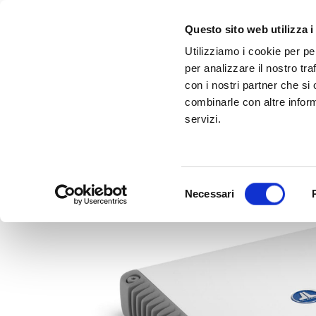
Questo sito web utilizza i
Utilizziamo i cookie per pe
per analizzare il nostro tra
con i nostri partner che si
combinarle con altre inform
servizi.
Scopri Taleo:
Gammalta amplia l'offerta com tre nuovi brand:
l'antenna che rivoluziona la connettività ma
Sonance, 
Selezione
Necessari
del
consenso