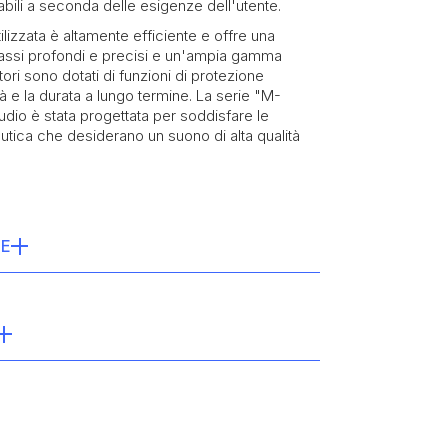
abili a seconda delle esigenze dell'utente.
ilizzata è altamente efficiente e offre una
bassi profondi e precisi e un'ampia gamma
tori sono dotati di funzioni di protezione
tà e la durata a lungo termine. La serie "M-
udio è stata progettata per soddisfare le
utica che desiderano un suono di alta qualità
HE
anali (a 4 ohm)
anali (a 2 ohm)
2 kHz (+0, -1 dB)
equisiti di prova relativi agli standard ASTM B117
 (20 Hz - 20 kHz)
corrosione e alla luce solare
dB (ponderato A, a potenza nominale)
x 246 mm x 66 mm.