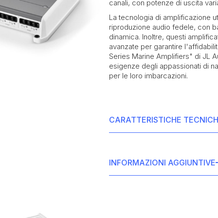
canali, con potenze di uscita vari
La tecnologia di amplificazione ut
riproduzione audio fedele, con 
dinamica. Inoltre, questi amplifica
avanzate per garantire l'affidabili
Series Marine Amplifiers" di JL A
esigenze degli appassionati di na
per le loro imbarcazioni.
CARATTERISTICHE TECNIC
• Potenza in uscita: 100 watt x 8 c
• Potenza in uscita: 200 watt x 8 c
INFORMAZIONI AGGIUNTIVE
• Risposta in frequenza: 12 Hz - 2
• Certificazione di conformità ai r
• THD+N a potenza nominale: <1%
e ASTM D4329 per resistenza alla 
• Rapporto segnale-rumore: >110 
• Dimensioni (L x L x A): 408 mm 