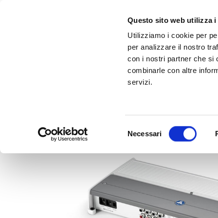
Questo sito web utilizza i
Utilizziamo i cookie per pe
per analizzare il nostro tra
con i nostri partner che si
combinarle con altre inform
servizi.
Scopri Taleo:
Gammalta amplia l'offerta com tre nuovi brand:
l'antenna che rivoluziona la connettività ma
Sonance, 
Selezione
Necessari
del
consenso