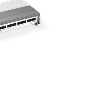
• Fattore di smorzamento a 4 ohm
• Controllo del guadagno a 8 can
• Filtro passa-alto selezionabile p
• Filtro passa-basso selezionabil
• Frequenza di crossover seleziona
kHz)
• Frequenza di crossover selezio
• Input jack remoto per il control
• Input jack per la segnalazione d
sorgente