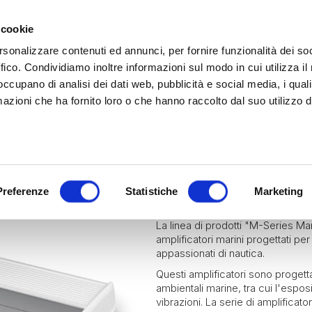
 cookie
rsonalizzare contenuti ed annunci, per fornire funzionalità dei so
ffico. Condividiamo inoltre informazioni sul modo in cui utilizza il 
 occupano di analisi dei dati web, pubblicità e social media, i qual
azioni che ha fornito loro o che hanno raccolto dal suo utilizzo d
rina | Gammalta Exclusive Distributor
James Loudspeaker e IPORT
| Scoprili adesso
Marine
JL Audio Marine
Diffus
JL AUDIO MA
Preferenze
Statistiche
Marketing
La linea di prodotti "M-Series Mar
amplificatori marini progettati per 
appassionati di nautica.
Questi amplificatori sono progettat
ambientali marine, tra cui l'esposi
vibrazioni. La serie di amplificato