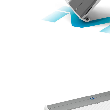
RESIDENTIAL
HOME THEATRE
HOSPITALITY
SAMSUNG LUXURY
BRAND
ABOUT US
CONTATTI