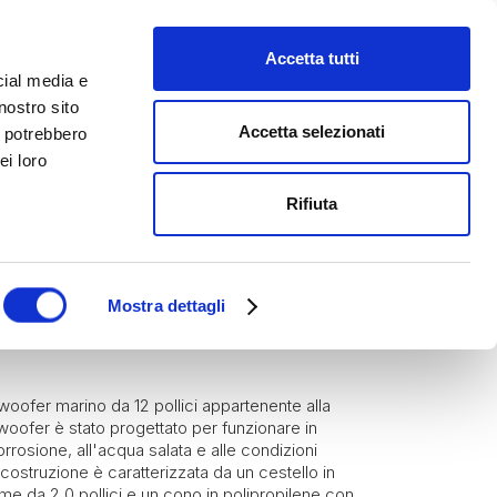
Accetta tutti
cial media e
nostro sito
Accetta selezionati
i potrebbero
ei loro
Rifiuta
ori Marini
RINE M7-12IB-S-
Mostra dettagli
ofer marino da 12 pollici appartenente alla
woofer è stato progettato per funzionare in
orrosione, all'acqua salata e alle condizioni
ostruzione è caratterizzata da un cestello in
ame da 2,0 pollici e un cono in polipropilene con