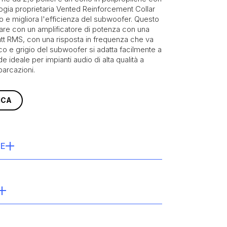
logia proprietaria Vented Reinforcement Collar
o e migliora l'efficienza del subwoofer. Questo
are con un amplificatore di potenza con una
att RMS, con una risposta in frequenza che va
co e grigio del subwoofer si adatta facilmente a
e ideale per impianti audio di alta qualità a
barcazioni.
ICA
HE
ollici)