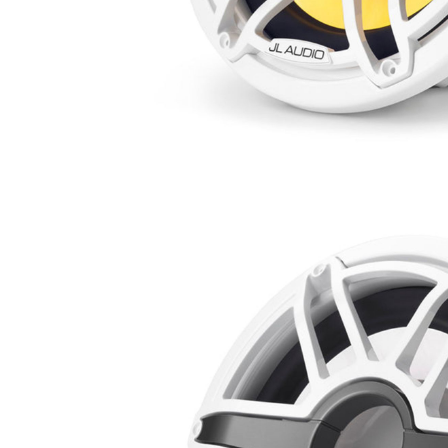
RESIDENTIAL
HOME THEATRE
HOSPITALITY
SAMSUNG LUXURY
BRAND
ABOUT US
CONTATTI