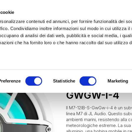
 cookie
rsonalizzare contenuti ed annunci, per fornire funzionalità dei so
ffico. Condividiamo inoltre informazioni sul modo in cui utilizza il 
 occupano di analisi dei dati web, pubblicità e social media, i qual
azioni che ha fornito loro o che hanno raccolto dal suo utilizzo d
rina | Gammalta Exclusive Distributor
James Loudspeaker e IPORT
| Scoprili adesso
Marine
JL Audio Marine
Diffus
JL AUDIO MA
Preferenze
Statistiche
Marketing
GWGW-I-4
Il M7-12IB-S-GwGw-i-4 è un subwo
linea M7 di JL Audio. Questo sub
ambienti marini, resistendo alla c
meteorologiche estreme. La sua c
alluminio, una bobina mobile in r