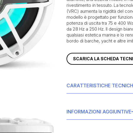
rivestimento in tessuto. La tecno
(VRC) aumenta la rigidità del con
modello è progettato per funzion
potenza di uscita tra 75 e 400 W
da 28 Hz a 250 Hz. Il design bian
qualsiasi estetica marina e lo rend
bordo di barche, yacht e altre im
SCARICA LA SCHEDA TECN
CARATTERISTICHE TECNIC
• Dimensioni del driver: 12 pollici
• Potenza RMS: 600 watt
INFORMAZIONI AGGIUNTIVE
• Potenza di picco: 1800 watt
• Diametro di taglio: 283 mm (11,13 p
• Sensibilità: 90,5 dB