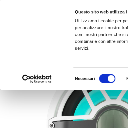
Questo sito web utilizza i
Utilizziamo i cookie per pe
per analizzare il nostro tra
con i nostri partner che si
combinarle con altre inform
servizi.
Scopri Taleo:
Gammalta amplia l'offerta com tre nuovi brand:
l'antenna che rivoluziona la connettività ma
Sonance, 
Selezione
Necessari
del
consenso