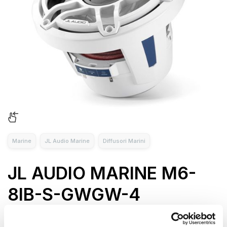
Marine
JL Audio Marine
Diffusori Marini
JL AUDIO MARINE M6-
8IB-S-GWGW-4
Il subwoofer marino a battente M6-8IB-S-GWGw-4 di JL
Audio è l'ideale per chi cerca un audio di qualità superiore nel