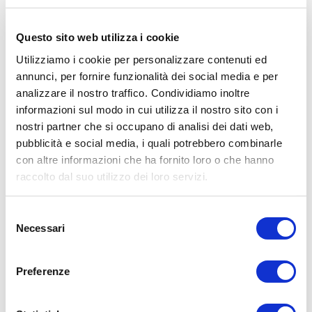
proprio impianto audio per barche. Con un diametro di 8
pollici e un design a battente infinito, questo subwoofer può
Questo sito web utilizza i cookie
essere montato su una vasta gamma di superfici senza dover
utilizzare una scatola chiusa o un tubo a accordo.
Utilizziamo i cookie per personalizzare contenuti ed
Il M6-8IB-S-GWGw-4 è realizzato con materiali di alta qualità,
annunci, per fornire funzionalità dei social media e per
compresi un cono in polipropilene resistente all'acqua salata,
analizzare il nostro traffico. Condividiamo inoltre
una bobina mobile in rame a tre strati e un magnete in
informazioni sul modo in cui utilizza il nostro sito con i
neodimio, il tutto progettato per resistere alle dure condizioni
nostri partner che si occupano di analisi dei dati web,
marine.
pubblicità e social media, i quali potrebbero combinarle
Grazie alla sua costruzione resistente, il subwoofer offre una
con altre informazioni che ha fornito loro o che hanno
potenza di picco di 600 watt e una potenza RMS continua di
raccolto dal suo utilizzo dei loro servizi.
200 watt. Inoltre, il suo design a 4 ohm lo rende compatibile
con una vasta gamma di amplificatori, rendendolo una scelta
versatile per qualsiasi impianto audio per barche.
Selezione
Necessari
del
consenso
CARATTERISTICHE TECNICHE
Preferenze
• Dimensioni: 8 pollici (20,32 cm) di diametro