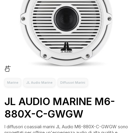
Marine
JL Audio Marine
Diffusori Marini
JL AUDIO MARINE M6-
880X-C-GWGW
I diffusori coassiali marini JL Audio M6-880X-C-GWGW sono
progettati per offrire un'esperienza audio di alta qualità e