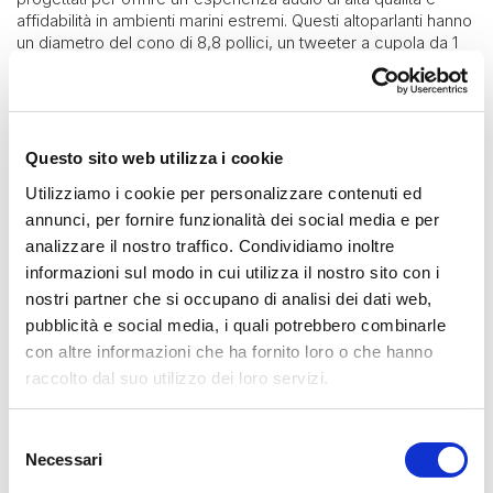
affidabilità in ambienti marini estremi. Questi altoparlanti hanno
un diametro del cono di 8,8 pollici, un tweeter a cupola da 1
pollice e un crossover di precisione per fornire un suono
potente e cristallino in grado di coprire un'ampia gamma di
frequenze.
La potenza nominale RMS di 125 watt per altoparlante e la
Questo sito web utilizza i cookie
potenza di picco di 375 watt per altoparlante garantiscono
una riproduzione del suono potente e nitida anche in
Utilizziamo i cookie per personalizzare contenuti ed
condizioni di alta pressione acustica.
annunci, per fornire funzionalità dei social media e per
La finitura bianca resistente agli agenti atmosferici e ai raggi
analizzare il nostro traffico. Condividiamo inoltre
UV garantisce la massima durata e protezione per gli
informazioni sul modo in cui utilizza il nostro sito con i
altoparlanti anche in condizioni di esposizione alle intemperie
nostri partner che si occupano di analisi dei dati web,
marine.
pubblicità e social media, i quali potrebbero combinarle
Inoltre, questi altoparlanti sono progettati con un cono in
con altre informazioni che ha fornito loro o che hanno
polipropilene co-iniettato, una bobina mobile in rame per la
raccolto dal suo utilizzo dei loro servizi.
dissipazione del calore e un'impedenza di 4 ohm,
garantendo una riproduzione del suono nitida e dettagliata in
ogni situazione.
Selezione
Infine, la tecnologia di illuminazione a LED RGB con 12 opzioni
Necessari
del
di colore e 24 modalità di illuminazione consente di
consenso