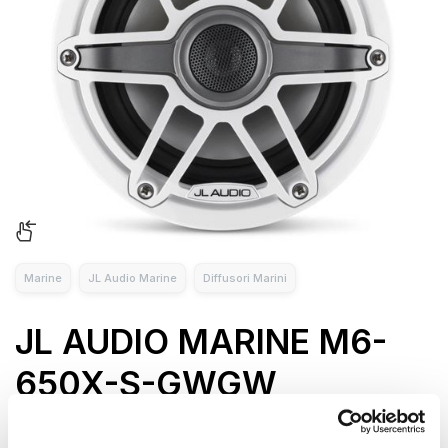
Marine
JL Audio Marine
Diffusori Marini
JL AUDIO MARINE M6-
650X-S-GWGW
Ogni altoparlante M6-650X-S presenta un cono in polimero
ad alta escursione da 6,5 pollici, che garantisce una