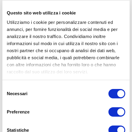
riproduzione fedele dei bassi e una risposta in frequenza
estesa. Gli altoparlanti sono dotati di un tweeter in seta da
Questo sito web utilizza i cookie
0,75 pollici, che assicura una riproduzione dettagliata delle
Utilizziamo i cookie per personalizzare contenuti ed
alte frequenze, e di un crossover di precisione per
un'ottimale integrazione dei suoni.
annunci, per fornire funzionalità dei social media e per
analizzare il nostro traffico. Condividiamo inoltre
La bobina mobile degli altoparlanti è costruita in rame, per una
informazioni sul modo in cui utilizza il nostro sito con i
maggiore dissipazione del calore e una migliore gestione
della potenza, mentre i telai in policarbonato proteggono le
nostri partner che si occupano di analisi dei dati web,
unità dai danni causati dall'acqua e dai raggi UV.
pubblicità e social media, i quali potrebbero combinarle
In sintesi, gli altoparlanti coassiali marini Jl Audio M6-650X-S
con altre informazioni che ha fornito loro o che hanno
sono una soluzione di alta qualità per chi cerca un suono
raccolto dal suo utilizzo dei loro servizi.
potente e preciso in un ambiente marino, con una
costruzione resistente e una facile installazione.
Selezione
Necessari
del
consenso
CARATTERISTICHE TECNICHE
Preferenze
• Diametro del woofer: 6,5 pollici (165 mm)
Statistiche