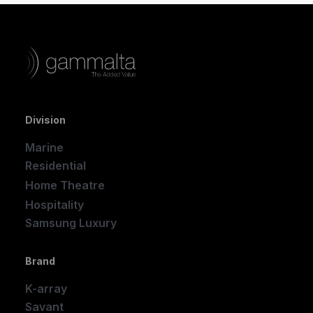
Division
Marine
Residential
Home Theatre
New
Hospitality
Samsung Luxury
Brand
K-array
Savant