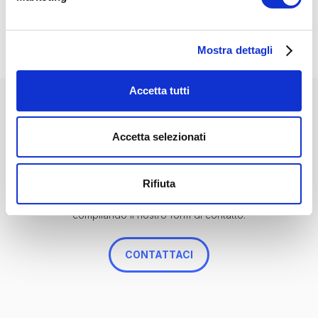
• Impedenza: 4 ohm.
• Tweeter a cupola in seta da 0,75 pollici.
• Cono in polipropilene con tecnologia di stampaggio ad
Mostra dettagli
iniezione.
• Sistema di sospensione in gomma butilica.
Accetta tutti
• Griglia di protezione in acciaio inossidabile con finitura nera.
• Certificazione IPX6 per resistenza all'acqua.
ABBIAMO ALTRE OPZIONI CHE POTREBBERO
Accetta selezionati
• Dimensioni del cabinet: 10,77 x 7,62 x 5,75 pollici (LxHxP).
INTERESSARTI
Non hai trovato ciò che stavi cercando?
Rifiuta
Se hai bisogno di ulteriore assistenza, ti invitiamo a contattarci
compilando il nostro form di contatto.
CONTATTACI