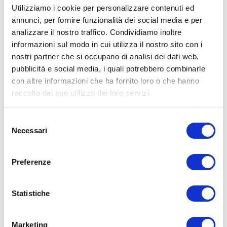
Utilizziamo i cookie per personalizzare contenuti ed
elementi e un suono di alta qualità in ambienti marini
impegnativi. Questi altoparlanti sono costruiti con materiali di
annunci, per fornire funzionalità dei social media e per
alta qualità e design sofisticato per fornire una riproduzione
analizzare il nostro traffico. Condividiamo inoltre
del suono precisa e nitida, anche in ambienti rumorosi e ad
informazioni sul modo in cui utilizza il nostro sito con i
alta velocità. Disponibili in diverse dimensioni e configurazioni,
nostri partner che si occupano di analisi dei dati web,
gli altoparlanti VEX sono progettati per soddisfare le esigenze
pubblicità e social media, i quali potrebbero combinarle
di qualsiasi impianto audio marino, dai piccoli scafi alle grandi
imbarcazioni da diporto.
con altre informazioni che ha fornito loro o che hanno
raccolto dal suo utilizzo dei loro servizi.
Selezione
CARATTERISTICHE TECNICHE
Necessari
del
consenso
• Dimensioni del driver: 6,5 pollici.
Preferenze
• Potenza RMS: 100 watt.
INFORMAZIONI AGGIUNTIVE
• Potenza di picco: 300 watt.
Statistiche
• Peso: 6,3 libbre per coppia.
• Risposta in frequenza: 55 Hz - 25 kHz.
• Illuminazione RGB con 7 colori preimpostati e possibilità di
• Sensibilità: 90,5 dB.
personalizzazione tramite telecomando opzionale.
Marketing