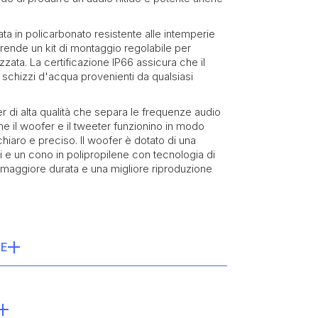
ta in policarbonato resistente alle intemperie
rende un kit di montaggio regolabile per
izzata. La certificazione IP66 assicura che il
 schizzi d'acqua provenienti da qualsiasi
er di alta qualità che separa le frequenze audio
e il woofer e il tweeter funzionino in modo
iaro e preciso. Il woofer è dotato di una
i e un cono in polipropilene con tecnologia di
maggiore durata e una migliore riproduzione
HE
ull-Range System