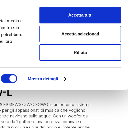
Accetta tutti
cial media e
nostro sito
Accetta selezionati
i potrebbero
ei loro
Rifiuta
ori Marini
RINE M6-103EWS-
Mostra dettagli
-L
io M6-103EWS-GW-C-GWG is un potente sistema
to per gli appassionati di musica che vogliono
 mentre navigano sulle acque. Con un woofer da
n seta da 1 pollice e una potenza nominale di
ado di produrre un audio nitido e potente anche