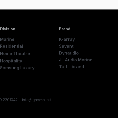
Division
Brand
Marine
K-array
Residential
Savant
Dynaudio
Home Theatre
New
JL Audio Marine
Hospitality
Tutti i brand
Samsung Luxury
50 2201042
info@gammalta.it