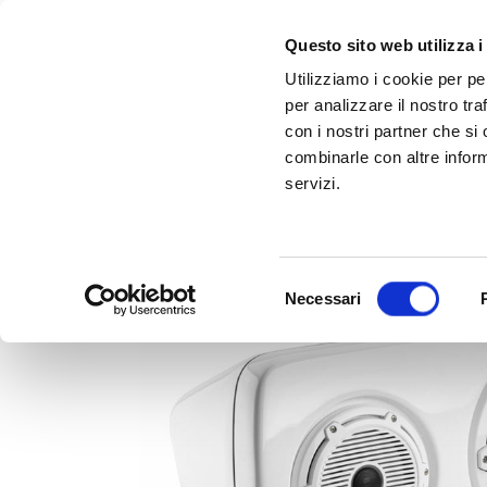
Questo sito web utilizza i
Utilizziamo i cookie per pe
per analizzare il nostro tra
con i nostri partner che si
combinarle con altre inform
servizi.
Scopri Taleo:
Gammalta amplia l'offerta com tre nuovi brand:
l'antenna che rivoluziona la connettività ma
Sonance, 
Selezione
Necessari
del
consenso