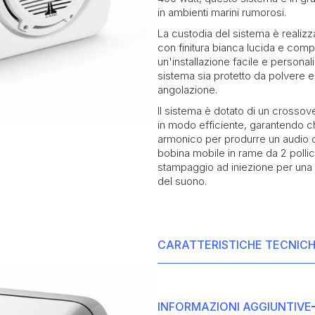
in ambienti marini rumorosi.
La custodia del sistema è realizza
con finitura bianca lucida e comp
un'installazione facile e personal
sistema sia protetto da polvere e
angolazione.
Il sistema è dotato di un crossov
in modo efficiente, garantendo ch
armonico per produrre un audio ch
bobina mobile in rame da 2 pollic
stampaggio ad iniezione per una 
del suono.
CARATTERISTICHE TECNIC
• Tipo di altoparlanti: Enclosed F
• Diametro del woofer: 10 pollici
INFORMAZIONI AGGIUNTIVE