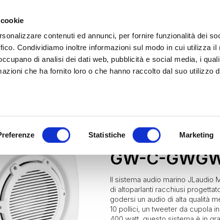
 cookie
rsonalizzare contenuti ed annunci, per fornire funzionalità dei so
ffico. Condividiamo inoltre informazioni sul modo in cui utilizza il 
 occupano di analisi dei dati web, pubblicità e social media, i qual
azioni che ha fornito loro o che hanno raccolto dal suo utilizzo d
rina | Gammalta Exclusive Distributor
James Loudspeaker e IPORT
| Scoprili adesso
Marine
JL Audio Marine
Diffus
JL AUDIO MA
Preferenze
Statistiche
Marketing
GW-C-GWGW
Il sistema audio marino JLaud
di altoparlanti racchiusi progetta
godersi un audio di alta qualità
10 pollici, un tweeter da cupola i
400 watt, questo sistema è in gr