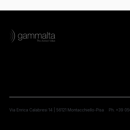
Via Enrica Calabresi 14 | 56121 Montacchiello-Pisa
Ph. +39 0