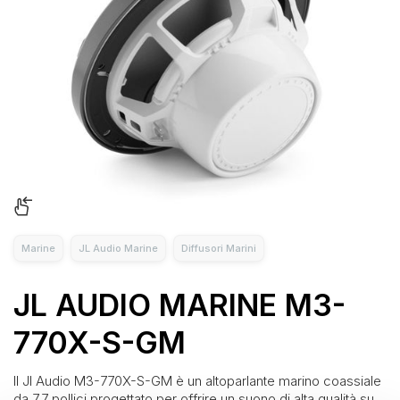
Marine
JL Audio Marine
Diffusori Marini
JL AUDIO MARINE M3-
770X-S-GM
Il Jl Audio M3-770X-S-GM è un altoparlante marino coassiale
da 7,7 pollici progettato per offrire un suono di alta qualità su