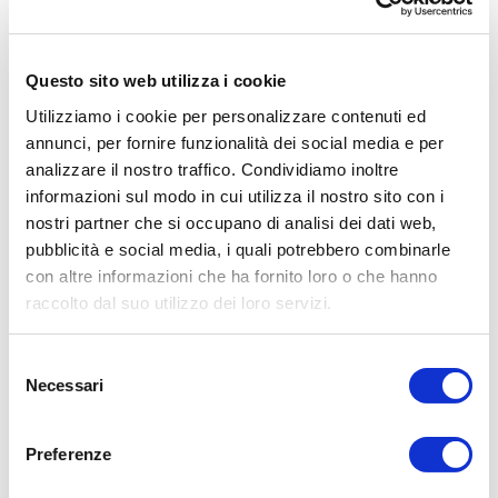
domestici. Questo dispositivo consente di suddividere il
segnale audio in frequenze specifiche, in modo che le
gamme di frequenza più basse possano essere inviate al
Questo sito web utilizza i cookie
subwoofer, mentre le gamme di frequenza più alte vengono
inviate ai diffusori satellitari o ai diffusori a torre.
Utilizziamo i cookie per personalizzare contenuti ed
Il CR-1 offre una flessibilità di regolazione eccezionale, con
annunci, per fornire funzionalità dei social media e per
controlli di regolazione della frequenza di taglio e della fase
analizzare il nostro traffico. Condividiamo inoltre
del subwoofer, nonché controlli di livello dei canali di
informazioni sul modo in cui utilizza il nostro sito con i
ingresso e uscita. È in grado di elaborare segnali di ingresso
nostri partner che si occupano di analisi dei dati web,
sia mono che stereo, ed è dotato di un'ampia gamma di
connessioni, tra cui ingressi e uscite bilanciati e sbilanciati.
pubblicità e social media, i quali potrebbero combinarle
con altre informazioni che ha fornito loro o che hanno
Il CR-1 è un componente essenziale per qualsiasi sistema
raccolto dal suo utilizzo dei loro servizi.
audio domestico ad alte prestazioni, consentendo di
raggiungere un suono pulito e preciso in tutto il range di
frequenza.
Selezione
Necessari
del
consenso
CARATTERISTICHE TECNICHE
Preferenze