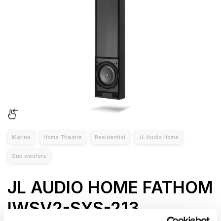
Marine
Home Theatre
Residential
JL Audio Home
Sub woofers
JL AUDIO HOME FATHOM
IWSV2-SYS-213