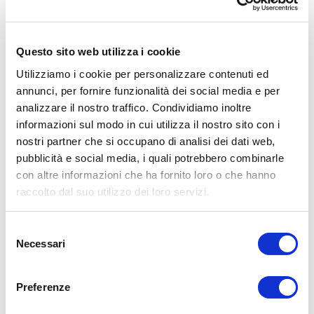
Il sistema di subwoofer a incasso in parete IWV2-SYS-213 di
JL Audio è progettato per fornire un'esperienza audio
straordinaria per gli appassionati di musica e home theater.
Questo sito web utilizza i cookie
Questo sistema è costituito da due subwoofer in parete da
13,5 pollici, ciascuno equipaggiato con un driver W7v3
Utilizziamo i cookie per personalizzare contenuti ed
proprietario da 13,5 pollici, in grado di produrre bassi profondi
annunci, per fornire funzionalità dei social media e per
e potenti. Il sistema è alimentato da un amplificatore esterno a
analizzare il nostro traffico. Condividiamo inoltre
2 canali da 3000 watt, progettato specificamente per l'uso
con questi subwoofer. La costruzione robusta, la qualità del
informazioni sul modo in cui utilizza il nostro sito con i
suono eccezionale e la facilità di installazione rendono
nostri partner che si occupano di analisi dei dati web,
questo sistema di subwoofer un'ottima scelta per gli
pubblicità e social media, i quali potrebbero combinarle
appassionati di audio che desiderano un'esperienza audio di
con altre informazioni che ha fornito loro o che hanno
alta qualità.
raccolto dal suo utilizzo dei loro servizi.
SCARICA LA SCHEDA TECNICA
Selezione
Necessari
del
consenso
CARATTERISTICHE TECNICHE
Preferenze