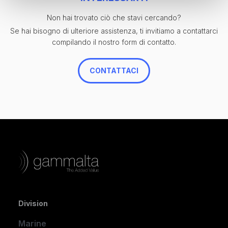
atmosferici, rendendolo un'ottima scelta per l'installazione su
imbarcazioni esposte agli elementi esterni.
Non hai trovato ciò che stavi cercando?
Se hai bisogno di ulteriore assistenza, ti invitiamo a contattarci
compilando il nostro form di contatto.
CONTATTACI
Division
Marine