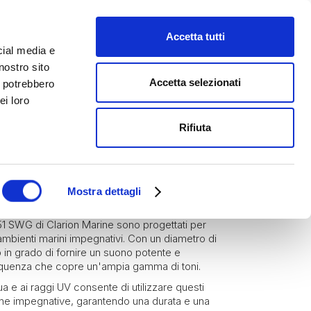
Accetta tutti
cial media e
nostro sito
Accetta selezionati
i potrebbero
ei loro
Rifiuta
i Marini
SP-651-SWG
Mostra dettagli
51 SWG di Clarion Marine sono progettati per
n ambienti marini impegnativi. Con un diametro di
no in grado di fornire un suono potente e
requenza che copre un'ampia gamma di toni.
a e ai raggi UV consente di utilizzare questi
rine impegnative, garantendo una durata e una