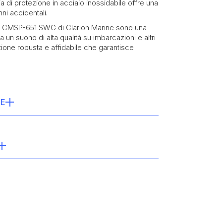
iglia di protezione in acciaio inossidabile offre una
ni accidentali.
axial CMSP-651 SWG di Clarion Marine sono una
 un suono di alta qualità su imbarcazioni e altri
zione robusta e affidabile che garantisce
HE
ci (165 mm)
 e ai raggi UV
20 kHz
tro di 5,6 pollici (142 mm), profondità di 2,3
vestito in gomma