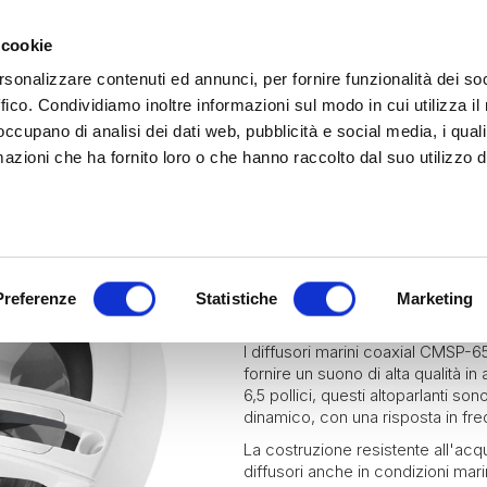
 cookie
rsonalizzare contenuti ed annunci, per fornire funzionalità dei so
ffico. Condividiamo inoltre informazioni sul modo in cui utilizza il 
 occupano di analisi dei dati web, pubblicità e social media, i qual
azioni che ha fornito loro o che hanno raccolto dal suo utilizzo d
rina | Gammalta Exclusive Distributor
James Loudspeaker e IPORT
| Scoprili adesso
Marine
Clarion Marine
Diffusor
CLARION CM
Preferenze
Statistiche
Marketing
I diffusori marini coaxial CMSP-6
fornire un suono di alta qualità i
6,5 pollici, questi altoparlanti so
dinamico, con una risposta in f
La costruzione resistente all'acqu
diffusori anche in condizioni ma