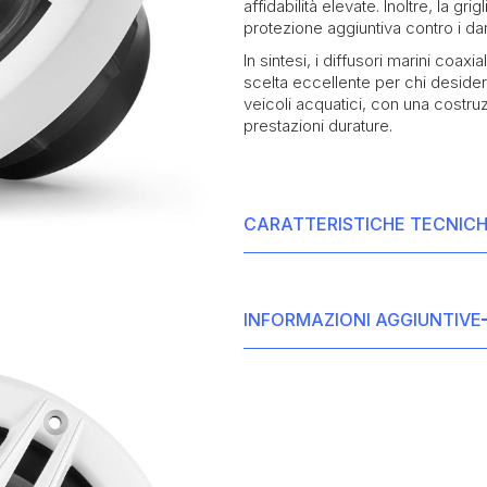
affidabilità elevate. Inoltre, la gr
protezione aggiuntiva contro i dan
In sintesi, i diffusori marini co
scelta eccellente per chi desidera
veicoli acquatici, con una costru
prestazioni durature.
CARATTERISTICHE TECNIC
• Diametro del diffusore: 6,5 polli
• Potenza RMS: 60 Watt
INFORMAZIONI AGGIUNTIVE
• Potenza massima: 180 Watt
• Costruzione resistente all'acqua
• Risposta in frequenza: 60 Hz - 
• Dimensioni di installazione: diame
• Sensibilità: 90 dB/W/m
pollici (59 mm)
• Impedenza: 4 Ohm
• Cono woofer in polipropilene ri