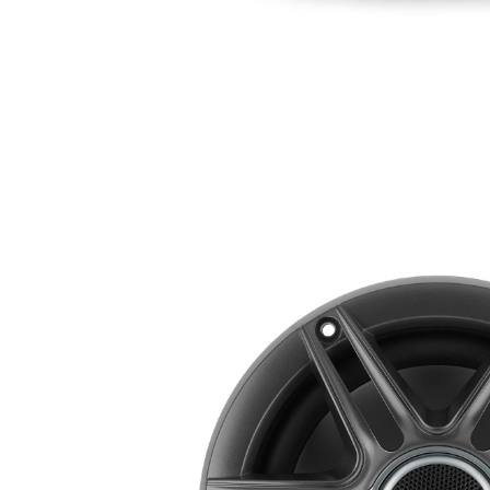
RESIDENTIAL
HOME THEATRE
HOSPITALITY
SAMSUNG LUXURY
BRAND
ABOUT US
CONTATTI