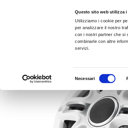
Questo sito web utilizza i
Utilizziamo i cookie per pe
per analizzare il nostro tra
con i nostri partner che si
combinarle con altre inform
servizi.
Scopri Taleo:
Gammalta amplia l'offerta com tre nuovi brand:
l'antenna che rivoluziona la connettività ma
Sonance, 
Selezione
Necessari
del
consenso