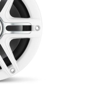
• Tweeter a cupola in mylar
• Illuminazione LED RGB