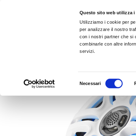
Questo sito web utilizza i
Utilizziamo i cookie per pe
per analizzare il nostro tra
con i nostri partner che si
combinarle con altre inform
servizi.
Scopri Taleo:
Gammalta amplia l'offerta com tre nuovi brand:
l'antenna che rivoluziona la connettività ma
Sonance, 
Selezione
Necessari
del
consenso