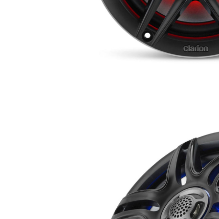
RESIDENTIAL
HOME THEATRE
HOSPITALITY
SAMSUNG LUXURY
BRAND
ABOUT US
CONTATTI