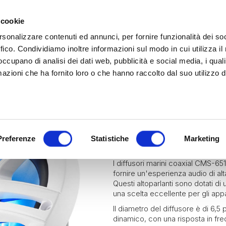
 cookie
rsonalizzare contenuti ed annunci, per fornire funzionalità dei so
ffico. Condividiamo inoltre informazioni sul modo in cui utilizza il 
 occupano di analisi dei dati web, pubblicità e social media, i qual
azioni che ha fornito loro o che hanno raccolto dal suo utilizzo d
rina | Gammalta Exclusive Distributor
James Loudspeaker e IPORT
| Scoprili adesso
Marine
Clarion Marine
Diffusor
CLARION CM
Preferenze
Statistiche
Marketing
I diffusori marini coaxial CMS-6
fornire un'esperienza audio di alt
Questi altoparlanti sono dotati di
una scelta eccellente per gli appa
Il diametro del diffusore è di 6,5 
dinamico, con una risposta in f