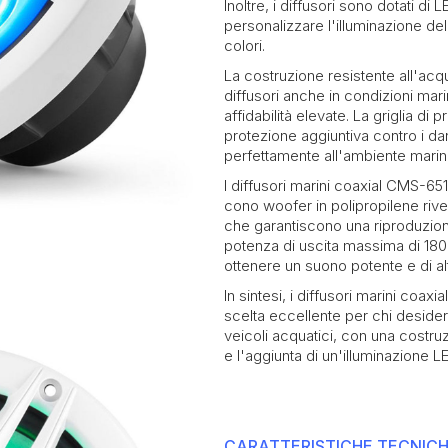
Inoltre, i diffusori sono dotati d
personalizzare l'illuminazione d
colori.
La costruzione resistente all'acqu
diffusori anche in condizioni ma
affidabilità elevate. La griglia di
protezione aggiuntiva contro i dan
perfettamente all'ambiente marin
I diffusori marini coaxial CMS-65
cono woofer in polipropilene rive
che garantiscono una riproduzione
potenza di uscita massima di 18
ottenere un suono potente e di alt
In sintesi, i diffusori marini co
scelta eccellente per chi desidera
veicoli acquatici, con una costru
e l'aggiunta di un'illuminazione 
CARATTERISTICHE TECNIC