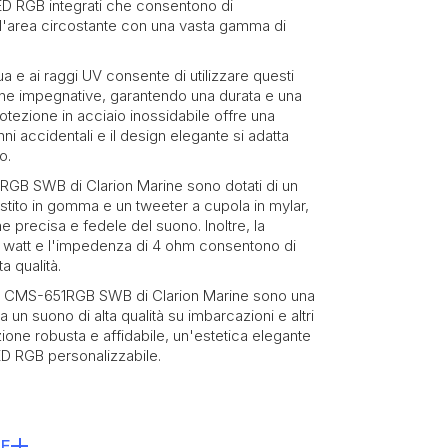
i LED RGB integrati che consentono di
ell'area circostante con una vasta gamma di
a e ai raggi UV consente di utilizzare questi
rine impegnative, garantendo una durata e una
 protezione in acciaio inossidabile offre una
ni accidentali e il design elegante si adatta
o.
1RGB SWB di Clarion Marine sono dotati di un
stito in gomma e un tweeter a cupola in mylar,
 precisa e fedele del suono. Inoltre, la
0 watt e l'impedenza di 4 ohm consentono di
a qualità.
axial CMS-651RGB SWB di Clarion Marine sono una
 un suono di alta qualità su imbarcazioni e altri
zione robusta e affidabile, un'estetica elegante
LED RGB personalizzabile.
HE