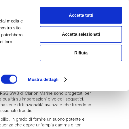
Accetta tutti
cial media e
nostro sito
Accetta selezionati
i potrebbero
ei loro
Rifiuta
i Marini
S-651RGB-SWB
Mostra dettagli
51RGB SWB di Clarion Marine sono progettati per
a qualità su imbarcazioni e veicoli acquatici.
 una serie di funzionalità avanzate che li rendono
ssionati di audio.
pollici, in grado di fornire un suono potente e
requenza che copre un'ampia gamma di toni.