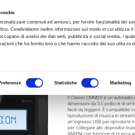
 cookie
rsonalizzare contenuti ed annunci, per fornire funzionalità dei so
ffico. Condividiamo inoltre informazioni sul modo in cui utilizza il 
 occupano di analisi dei dati web, pubblicità e social media, i qual
azioni che ha fornito loro o che hanno raccolto dal suo utilizzo d
rina | Gammalta Exclusive Distributor
James Loudspeaker e IPORT
| Scoprili adesso
Marine
Clarion Marine
Diffusor
CLARION CM
Preferenze
Statistiche
Marketing
Il Clarion CMM20 è un'autoradio m
dimensioni da 3,5 pollici e di un'i
facili da leggere. È compatibile 
riproduzione di musica in streamin
un'ingresso USB per riprodurre 
per collegare altri dispositivi mu
AM/FM con funzione di ricerca aut