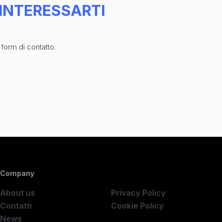
INTERESSARTI
 form di contatto.
Company
Company
About us
Privacy Policy
Contatti
Cookie Policy
News