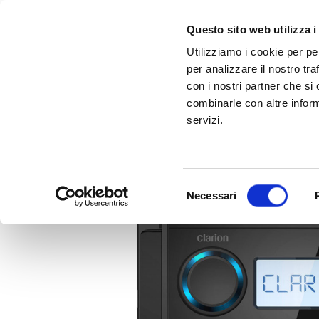
Questo sito web utilizza i
Utilizziamo i cookie per pe
per analizzare il nostro tra
con i nostri partner che si
combinarle con altre inform
servizi.
Scopri Taleo:
Gammalta amplia l'offerta com tre nuovi brand:
l'antenna che rivoluziona la connettività ma
Sonance, 
Selezione
Necessari
del
consenso