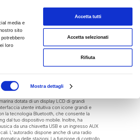
Accetta tutti
cial media e
nostro sito
Accetta selezionati
i potrebbero
ei loro
Rifiuta
i Marini
M-20
Mostra dettagli
arina dotata di un display LCD di grandi
nterfaccia utente intuitiva con icone grandi e
con la tecnologia Bluetooth, che consente la
g dal tuo dispositivo mobile. Inoltre, ha
musica da una chiavetta USB e un ingresso AUX
sicali. L'autoradio dispone anche di una radio
omatica delle stazioni. La funzione di controllo