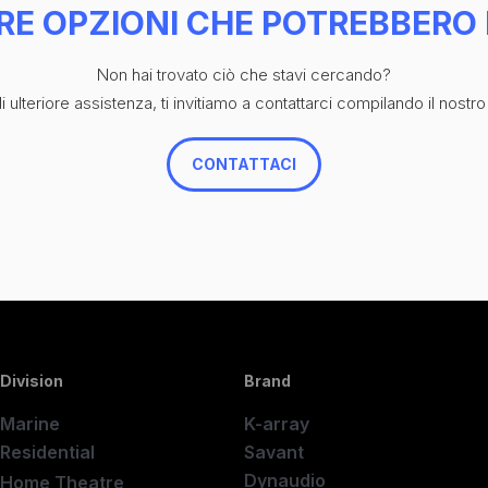
RE OPZIONI CHE POTREBBERO 
Non hai trovato ciò che stavi cercando?
 ulteriore assistenza, ti invitiamo a contattarci compilando il nostro
CONTATTACI
Division
Brand
Marine
K-array
Residential
Savant
Dynaudio
Home Theatre
New