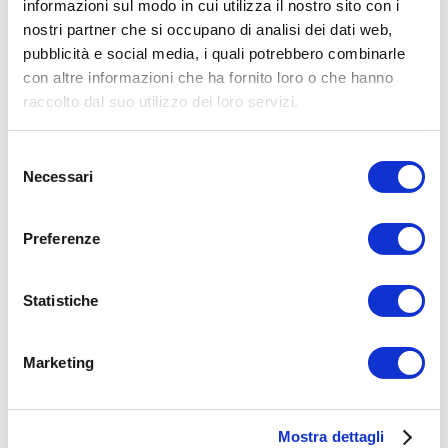
informazioni sul modo in cui utilizza il nostro sito con i
nostri partner che si occupano di analisi dei dati web,
pubblicità e social media, i quali potrebbero combinarle
con altre informazioni che ha fornito loro o che hanno
raccolto dal suo utilizzo dei loro servizi.
Selezione
Necessari
REVOLUTION ACOUSTICS
del
consenso
REVNET 2140 (-D)
Preferenze
Il "coltello svizzero" dei piccoli amplificatori
Statistiche
SCOPRI
Marketing
Mostra dettagli